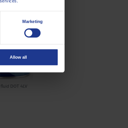
 services.
Marketing
Allow all
 fluid DOT 4LV