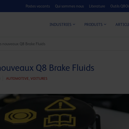
Postes vacants
Qui sommes nous
Literature
Outils Q8Oi
CALCULATEUR C
ARTICL
INDUSTRIES
PRODUITS
s nouveaux Q8 Brake Fluids
nouveaux Q8 Brake Fluids
8
AUTOMOTIVE,
VOITURES