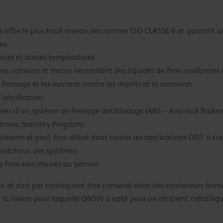
ité offre le plus haut niveau des normes ISO CLASSE 6 et garantit 
es
autes et basses températures
tures, camions et motos nécessitant des liquides de frein conforme
 freinage et les raccords contre les dépôts et la corrosion
lubrification
pées d’un système de freinage antiblocage (ABS – Anti-lock Brak
ctronic Stability Program).
mums et peut être utilisé dans toutes les applications DOT 4 tra
aoutchouc des systèmes
e frein non dérivés du pétrole
ue et doit par conséquent être conservé dans des conteneurs fermé
st la raison pour laquelle Q8Oils a opté pour un récipient métalliq