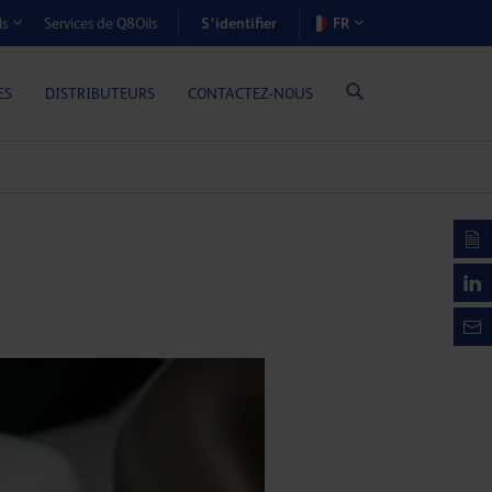
S’identifier
Services de Q8Oils
FR
ls
OÛTS-AVANTAGES (MOTEURS À GAZ)
ES
DISTRIBUTEURS
CONTACTEZ-NOUS