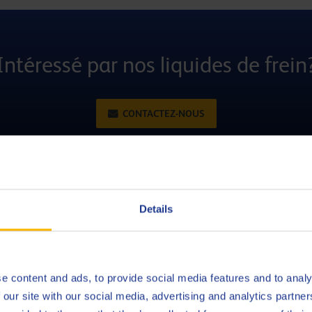
Intéressé par nos liquides de frein
CONTACTEZ-NOUS
Details
alement conçu pour les
 électronique (ESP –
e content and ads, to provide social media features and to analy
e contrôle dynamique de la
 our site with our social media, advertising and analytics partn