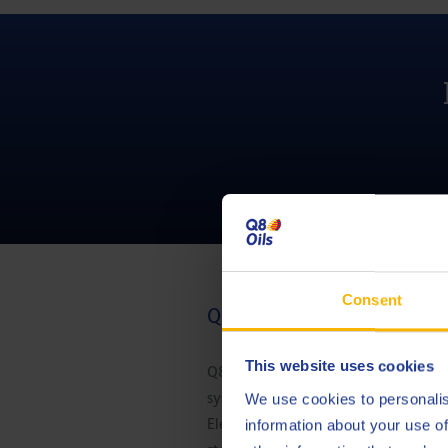
Consent
Q8 Brake Fluid DOT 4 LV
This website uses cookies
Q8 Brake Fluid DOT 4 LV est spéci
systèmes de programme de stabilité
We use cookies to personalis
Electronic Stability Program) et d
information about your use of