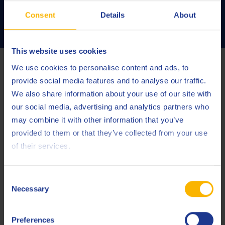
Consent
Details
About
CONTACTEZ-NOUS
This website uses cookies
Écart entre les procédures DIN 51453 et KPI 99
We use cookies to personalise content and ads, to
provide social media features and to analyse our traffic.
We also share information about your use of our site with
Se basant sur les spectres infrarouges de l’huile pour moteur
our social media, advertising and analytics partners who
à gaz Q8 Mahler HA illustrés par la figure 1, les résultats sont
may combine it with other information that you’ve
les suivants :
provided to them or that they’ve collected from your use
Taux d’oxydation conforme à la norme DIN 51453 =
of their services.
18,9 abs/cm
Taux d’oxydation conforme à la norme KPI 99 =
Consent
19,4 abs/cm
Necessary
Selection
Dans cet exemple, l’écart s’élève à 0,5 abs/cm. Bien que dans
d’autres cas, l’écart puisse être supérieur.
Preferences