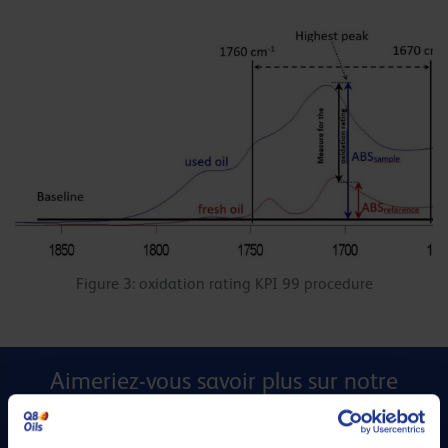
Figure 3: oxidation rating KPI 99 procedure
Aimeriez-vous savoir plus sur notre
méthode interne d’évaluation du taux
d’oxydation ?