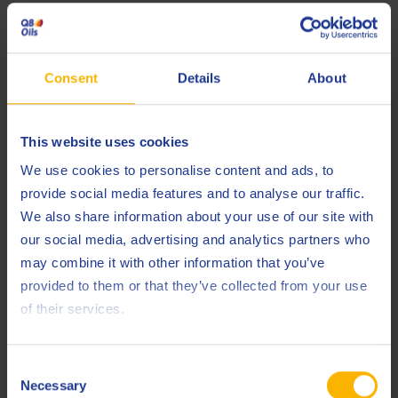
Olio motore
Consent
Details
About
This website uses cookies
We use cookies to personalise content and ads, to
provide social media features and to analyse our traffic.
Q8 Formula Truck 8700 FE 5W-30
We also share information about your use of our site with
our social media, advertising and analytics partners who
AUTOMOTIVE
may combine it with other information that you’ve
Olio motore sintetico UHPD (Ultra High Performance Diesel)
conforme alle specifiche ACEA E6/E7/E9.
provided to them or that they’ve collected from your use
of their services.
Olio motore
Consent
Necessary
Selection