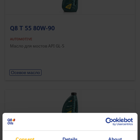
Q8 T 55 80W-90
AUTOMOTIVE
Масло для мостов API GL-5
Осевое масло
Q8 Axle Oil GL-5 75W-90
Consent
Details
About