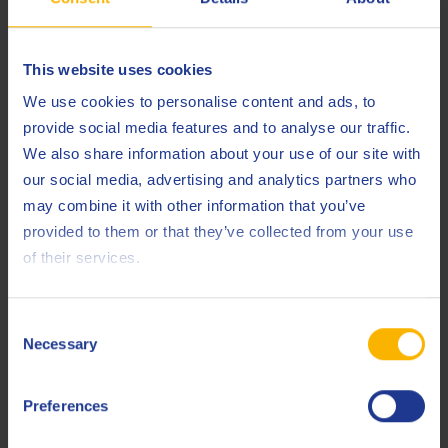
AUTOMOTIVE
Синтетическая трансмиссионная жидкость
соответствующая спецификации API GL-5
This website uses cookies
We use cookies to personalise content and ads, to
Осевое масло
provide social media features and to analyse our traffic.
We also share information about your use of our site with
our social media, advertising and analytics partners who
may combine it with other information that you’ve
provided to them or that they’ve collected from your use
of their services.
Q8 Axle Oil TP 80W-90
Consent
Necessary
Selection
AUTOMOTIVE
Синтетическое масло для мостов LS
Preferences