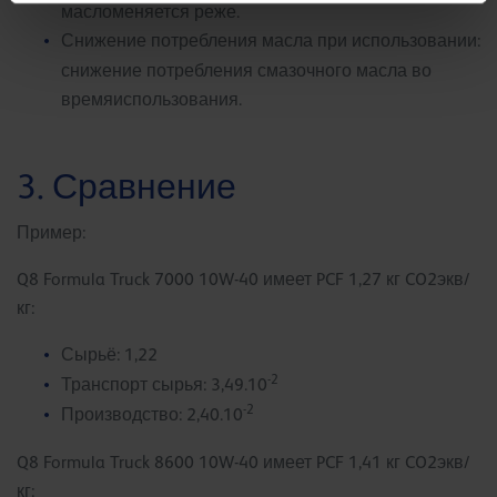
масломеняется реже.
Снижение потребления масла при использовании:
снижение потребления смазочного масла во
времяиспользования.
3. Сравнение
Пример:
Q8 Formula Truck 7000 10W-40 имеет PCF 1,27 кг CO2экв/
кг:
Сырьё: 1,22
-2
Транспорт сырья: 3,49.10
-2
Производство: 2,40.10
Q8 Formula Truck 8600 10W-40 имеет PCF 1,41 кг CO2экв/
кг: