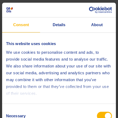
Транспорт от поставщиков​
Транспортировка сырья от поставщиков
рассчитывается с использованием конкретной
Consent
Details
About
информации орасстояниях и способах
транспортировки для каждого поставщика.
This website uses cookies
Если поставщик сырья не указан, используется
среднее значение.
We use cookies to personalise content and ads, to
provide social media features and to analyse our traffic.
Смешивание / производство​
We also share information about your use of our site with
our social media, advertising and analytics partners who
Этап смешивания был рассчитан на основе
may combine it with other information that you’ve
первичных данных на уровне завода в Бельгии.
provided to them or that they’ve collected from your use
Общее энергопотребление и объем производства
of their services.
смазочного материала были предоставлены за
2021 год. Воздействие распределяется на 1 кг
конечного продукта.
Consent
Necessary
Selection