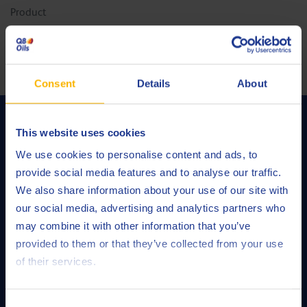
Product
Consent
Details
About
This website uses cookies
We use cookies to personalise content and ads, to
“Q8Oils – ваш производитель смазочных материалов №1.
provide social media features and to analyse our traffic.
Благодаря собственным исследовательским лабораториям и
We also share information about your use of our site with
самым современным блендинговым установкам мы можем
предложить индивидуализированные решения, которые
our social media, advertising and analytics partners who
покрывают все потребности в смазке в любой сфере
may combine it with other information that you’ve
применения.”
provided to them or that they’ve collected from your use
of their services.
ПРОМЫШЛЕННОСТИ