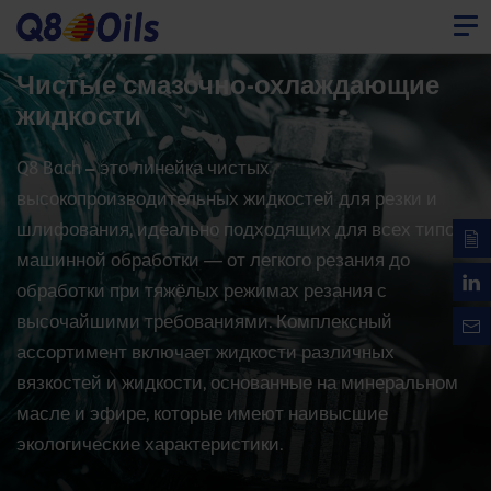
Чистые смазочно-охлаждающие
жидкости
Q8 Bach
–
это линейка чистых
высокопроизводительных жидкостей для резки и
шлифования, идеально подходящих для всех типов
машинной обработки — от легкого резания до
обработки при тяжёлых режимах резания с
высочайшими требованиями. Комплексный
ассортимент включает жидкости различных
вязкостей и жидкости, основанные на минеральном
масле и эфире, которые имеют наивысшие
экологические характеристики.