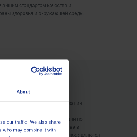
очайшим стандартам качества и
храны здоровья и окружающей среды.
аботки
About
тельскую программу для оптимизации
ребностям клиентов. Команда
редоставления важной информации по
se our traffic. We also share
ладывает значительные средства в
ers who may combine it with
ем в наших смазочных материалах, являются