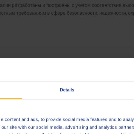
талии разработаны и построены с учетом соответствия выс
естным требованиям в сфере безопасности, надежности, о
венные исследования и разр
Details
новации и качество. Поэтому мы создали научно-исследова
ых инновационных смазочных материалов, отвечающих пот
тве, применении продукции и контроле качества за счет п
e content and ads, to provide social media features and to analy
оровья и защиты окружающей среды. Руководство Q8Oils вк
 our site with our social media, advertising and analytics partn
одукции. Многие добавки и присадки, которые мы использу