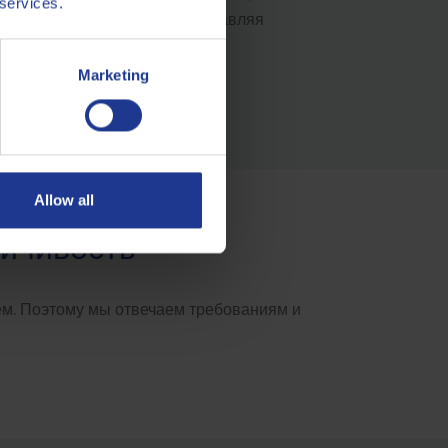
 services.
для каждого случая, предоставляя
Marketing
Allow all
ойчивость
аем. Поэтому мы отвечаем требованиям и