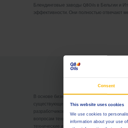
Блендинговые заводы Q8Oils в Бельгии и И
эффективности. Они полностью отвечают м
Собст
Consent
В основе бизнеса Q8Oils всегда лежали ин
существующей продукции и разработки нов
This website uses cookies
разработчиков также помогает в производс
We use cookies to personalis
вопросам техники безопасности, охраны зд
information about your use of
технические исследования и разработку пр