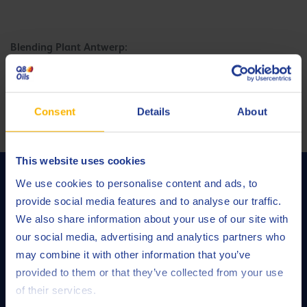
Blending Plant Antwerp:
Petroleumkaai 7
B-2020 Antwerpen
Tel.+32 (0)3 247 38 11
Consent
Details
About
Fax +32 (0)3 216 03 42
This website uses cookies
We use cookies to personalise content and ads, to
provide social media features and to analyse our traffic.
“Q8Oils – ваш производитель смазочных материалов №1.
We also share information about your use of our site with
Благодаря собственным исследовательским лабораториям и
our social media, advertising and analytics partners who
самым современным блендинговым установкам мы можем
may combine it with other information that you’ve
предложить индивидуализированные решения, которые
provided to them or that they’ve collected from your use
покрывают все потребности в смазке в любой сфере
of their services.
применения.”