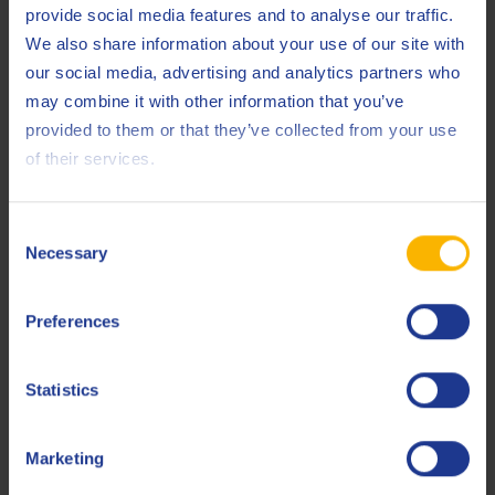
provide social media features and to analyse our traffic.
We also share information about your use of our site with
our social media, advertising and analytics partners who
may combine it with other information that you’ve
provided to them or that they’ve collected from your use
of their services.
Consent
Necessary
Selection
Preferences
Политика конфиденциальности мною
прочитана
Statistics
и принята*
этот сайт защищен recaptcha и применяются
Marketing
политика конфиденциальности
Google и
условия