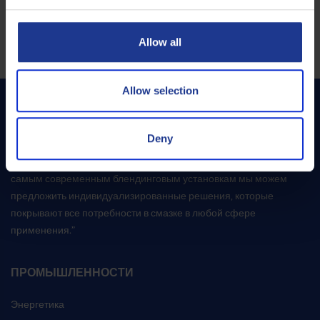
обслуживания
.
Allow all
Allow selection
Deny
“Q8Oils – ваш производитель смазочных материалов №1.
Благодаря собственным исследовательским лабораториям и
самым современным блендинговым установкам мы можем
предложить индивидуализированные решения, которые
покрывают все потребности в смазке в любой сфере
применения.”
ПРОМЫШЛЕННОСТИ
Энергетика