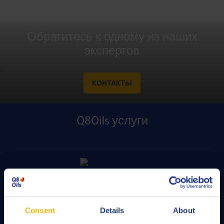
Обратитесь к одному из наших
экспертов
КОНТАКТЫ
Q8Oils услуги
PALUB
Consent
Details
About
Для получения квалифицированной консультации