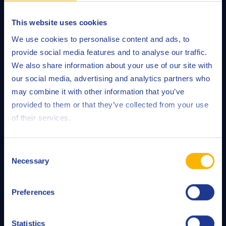
по вопросам применения продукции,
спецификаций, требований к безопасности и
This website uses cookies
другим вопросам обратитесь в техническую
We use cookies to personalise content and ads, to
службу компании Q8Oils – Palub.
provide social media features and to analyse our traffic.
We also share information about your use of our site with
our social media, advertising and analytics partners who
ЧИТАТЬ ДАЛЕЕ
may combine it with other information that you’ve
provided to them or that they’ve collected from your use
of their services.
QRAS
Consent
Necessary
Selection
Наша система повседневного анализа Q8Oils
(QRAS) предоставляет вам подробный и
Preferences
достоверный отчет о состоянии масла.
Statistics