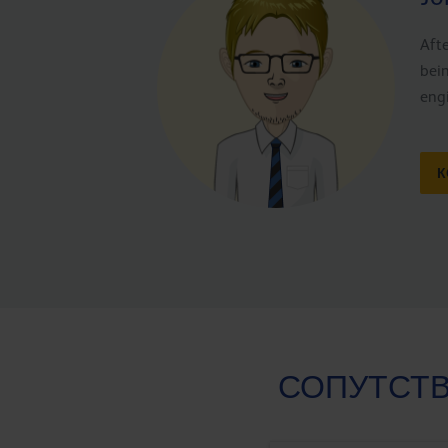
Afte
bei
eng
К
СОПУТСТ