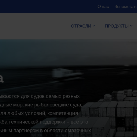
О нас
Вспомогате
КАЛЬКУЛ
ОТРАСЛИ
ПРОДУКТЫ
а
ываются для судов самых разных
одные морские рыболовецкие суда,
 для любых условий, компетенция
жба технической поддержки – все это
льным партнером в области смазочных