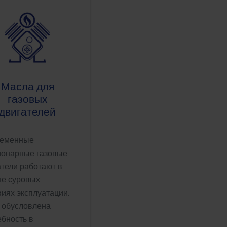
Масла для
газовых
двигателей
ременные
ионарные газовые
атели работают в
не суровых
виях эксплуатации.
 обусловлена
ебность в