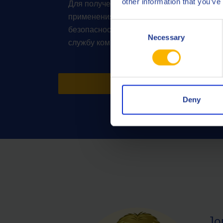
other information that you’ve
Для получения квалифицированной конс
применения продукции, спецификаций, т
Consent
безопасности и другим вопросам обратит
Necessary
Selection
службу компании Q8Oils – Palub.
ЧИТАТЬ ДАЛЕЕ
Deny
Jo