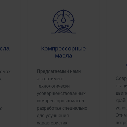
сла
Компрессорные
масла
Предлагаемый нами
темах
​Сов
ассортимент
х
стац
технологически
двиг
усовершенствованных
край
компрессорных масел
усло
разработан специально
го
Этим
для улучшения
потр
характеристик