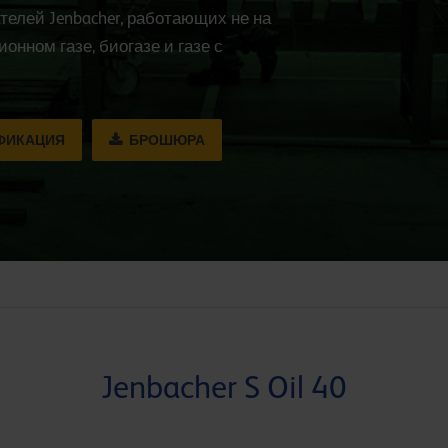
елей Jenbacher, работающих не на
онном газе, биогазе и газе с
ФИКАЦИЯ
БРОШЮРА
Jenbacher S Oil 40