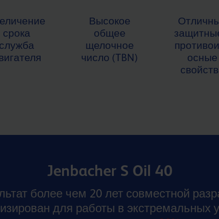
еличение
Высокое
Отличн
срока
общее
защитны
служба
щелочное
противо
вигателя
число (TBN)
осные
свойств
Jenbacher S Oil 40
льтат более чем 20 лет совместной разр
изирован для работы в экстремальных 