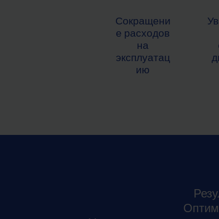
Сокращени
Ув
е расходов
на
эксплуатац
д
ию
Резу
Оптим