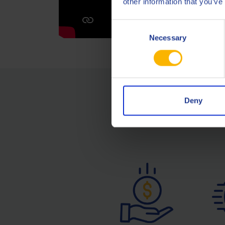
other information that you’ve
Consent
Necessary
Selection
Deny
По