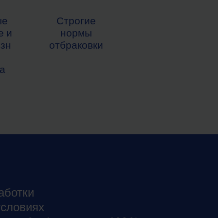
ые
Строгие
е и
нормы
изн
отбраковки
а
аботки
условиях