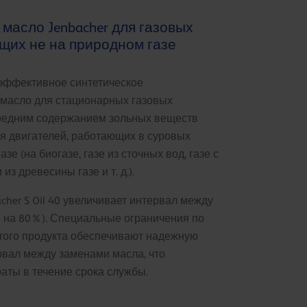
асло Jenbacher для газовых
щих не на природном газе
оэффективное синтетическое
) масло для стационарных газовых
средним содержанием зольных веществ
я двигателей, работающих в суровых
зе (на биогазе, газе из сточных вод, газе с
з древесины газе и т. д.).
her S Oil 40 увеличивает интервал между
 на 80%). Специальные ограничения по
того продукта обеспечивают надежную
рвал между заменами масла, что
аты в течение срока службы.