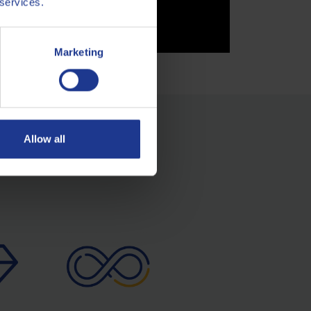
 services.
Marketing
Allow all
40?