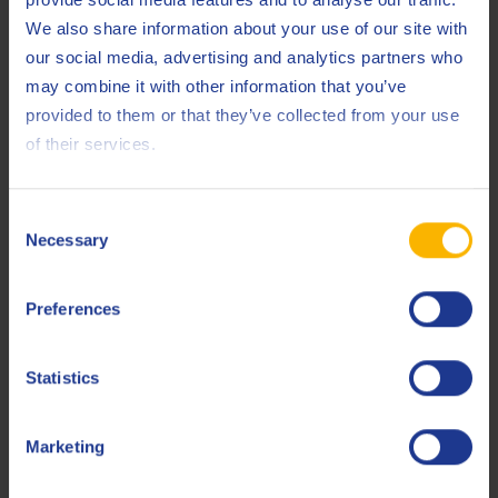
We also share information about your use of our site with
Global
DHD-1
our social media, advertising and analytics partners who
Isuzu
may combine it with other information that you’ve
provided to them or that they’ve collected from your use
Iveco
of their services.
MAN
M 3275-1
MB
228.3 (DTFR 15B110)
Consent
Necessary
Selection
MTU
Type 2
Mack
EO-N
Preferences
Renault
RLD
Statistics
Renault
RLD-2
KD engine series K135 &
Marketing
SDMO - Kohler
K175