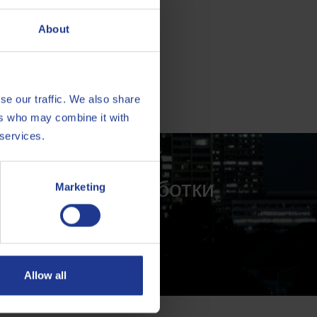
About
se our traffic. We also share
ers who may combine it with
 services.
ти металлообработки
Marketing
Allow all