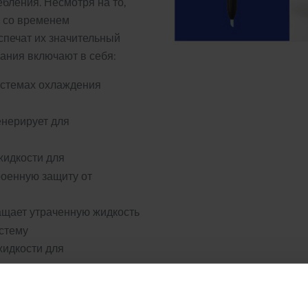
бления. Несмотря на то,
, со временем
спечат их значительный
ания включают в себя:
истемах охлаждения
енерирует для
жидкости для
роенную защиту от
щает утраченную жидкость
истему
жидкости для
дства
ии об ассортименте