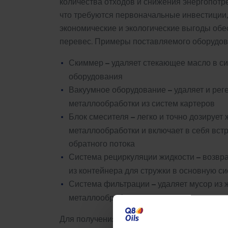
количества отходов и снижения энергопотре
что требуются первоначальные инвестиции
экономические и экологические выгоды обе
перевес. Примеры поставляемого оборудов
–
Скиммер
удаляет стекающее масло в с
оборудования
–
Вакуумное оборудование
удаляет и рег
металлообработки из систем картеров
–
Блок смесителя
легко и точно дозирует 
металлообработки и включает в себя вст
обратного потока
–
Система рециркуляции жидкости
возвра
из контейнера для стружки в основную с
–
Система фильтрации
удаляет мусор из 
металлообработки, не прерывая произво
Для получения более подробной информац