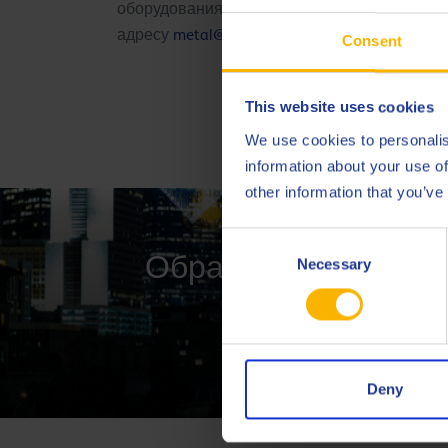
оборудования, предлагаемого Q8Oils, свяжи
адресу
metal@Q8Oils.com
Consent
This website uses cookies
We use cookies to personalis
information about your use of
other information that you’ve
Consent
Обратитесь к одном
Necessary
Selection
Deny