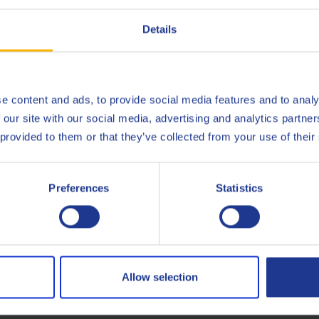
тесь с нами по
Details
e content and ads, to provide social media features and to analy
 our site with our social media, advertising and analytics partn
 provided to them or that they’ve collected from your use of their
у из наших экспертов в облас
Preferences
Statistics
КОНТАКТЫ
Allow selection