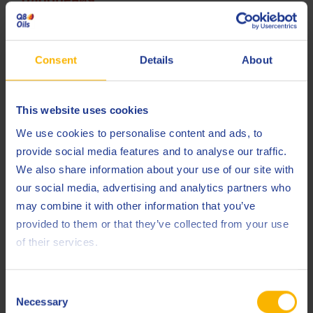
ACEA
C6
API
SP
Consent
Details
About
API
SP-RC
This website uses cookies
API
SQ
We use cookies to personalise content and ads, to
Chrysler
MS-12145
provide social media features and to analyse our traffic.
We also share information about your use of our site with
Fiat
9.55535-GSX
our social media, advertising and analytics partners who
Ford
M2C947-B1
may combine it with other information that you’ve
provided to them or that they’ve collected from your use
Ford
M2C954-A1
of their services.
Ford
M2C962-A1
ILSAC
GF-6A
Consent
Necessary
Selection