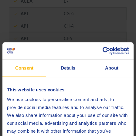
ACEA
E7
API
CG-4
API
CH-4
API
CI-4
Caterpillar
ECF-1a
Cummins
CES 20077
Consent
Details
About
Cummins
CES 20078
DAF
Extended Drain
This website uses cookies
We use cookies to personalise content and ads, to
Daimler Truck AG
DTFR 15B120 (MB 228.5)
provide social media features and to analyse our traffic.
Deutz
DQC IV-18
We also share information about your use of our site with
our social media, advertising and analytics partners who
Ford
M2C944-A
may combine it with other information that you’ve