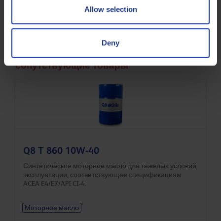
Allow selection
Less specifications
Deny
сопутствующие товары
Q8 T 860 10W-40
Синтетическое моторное масло для тяжелых условий
эксплуатации, соответствующее спецификациям
ACEA E4/E7/API CI-4.
Моторное масло