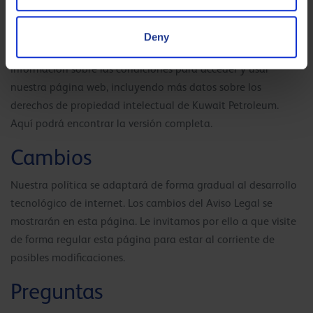
página web son marcas comerciales de las empresas de
Kuwait Petroleum, a no ser que se indique lo contrario.
Deny
En nuestros términos de uso podrá encontrar más
información sobre las condiciones para acceder y usar
nuestra página web, incluyendo más datos sobre los
derechos de propiedad intelectual de Kuwait Petroleum.
Aquí podrá encontrar la versión completa.
Cambios
Nuestra política se adaptará de forma gradual al desarrollo
tecnológico de internet. Los cambios del Aviso Legal se
mostrarán en esta página. Le invitamos por ello a que visite
de forma regular esta página para estar al corriente de
posibles modificaciones.
Preguntas