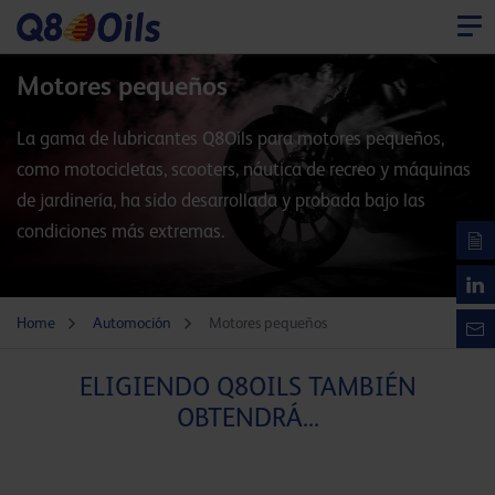
Motores pequeños
La gama de lubricantes Q8Oils para motores pequeños,
como motocicletas, scooters, náutica de recreo y máquinas
de jardinería, ha sido desarrollada y probada bajo las
condiciones más extremas.
Home
Automoción
Motores pequeños
ELIGIENDO Q8OILS TAMBIÉN
OBTENDRÁ...