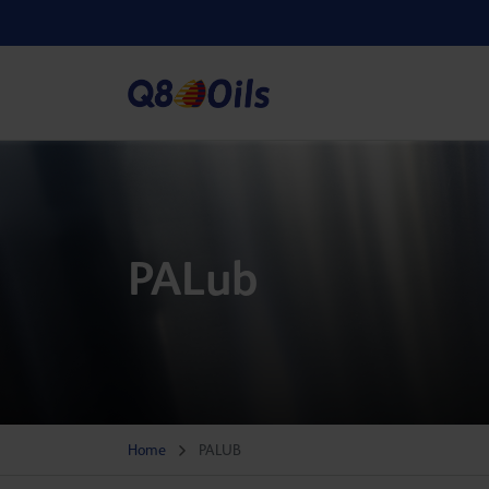
PALub
Home
PALUB