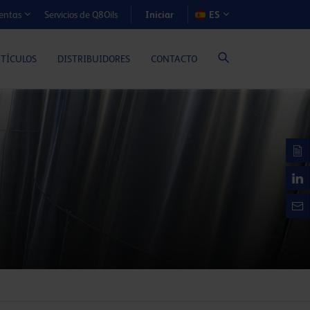
Iniciar
Servicios de Q8Oils
ES
entas
S DE COSTE-BENEFICIO (MOTORES A GAS)
RTÍCULOS
DISTRIBUIDORES
CONTACTO