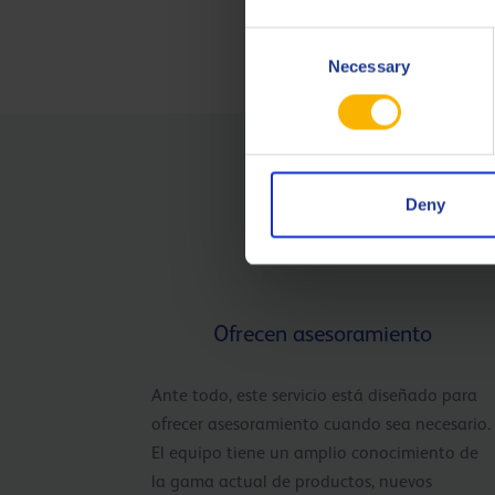
Consent
Necessary
Selection
Deny
Ofrecen asesoramiento
Ante todo, este servicio está diseñado para
ofrecer asesoramiento cuando sea necesario.
El equipo tiene un amplio conocimiento de
la gama actual de productos, nuevos