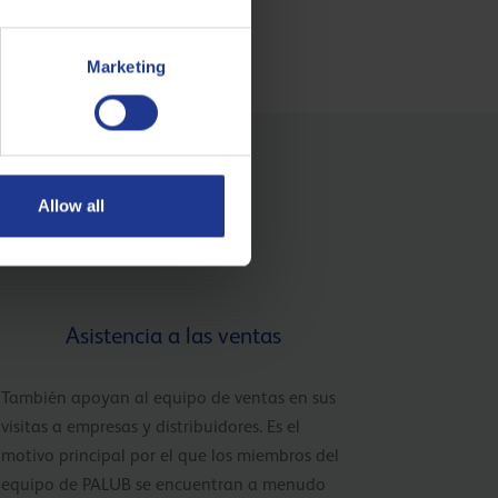
Marketing
Allow all
Asistencia a las ventas
También apoyan al equipo de ventas en sus
visitas a empresas y distribuidores. Es el
motivo principal por el que los miembros del
equipo de PALUB se encuentran a menudo