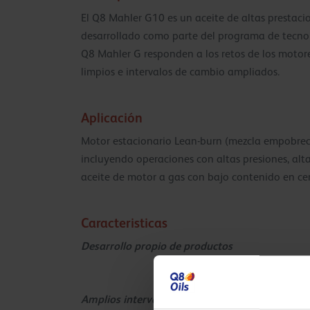
El Q8 Mahler G10 es un aceite de altas prestaci
desarrollado como parte del programa de tecnolo
Q8 Mahler G responden a los retos de los motore
limpios e intervalos de cambio ampliados.
Aplicación
Motor estacionario Lean-burn (mezcla empobreci
incluyendo operaciones con altas presiones, al
aceite de motor a gas con bajo contenido en ce
Caracteristicas
Desarrollo propio de productos
Amplios intervalos de cambio