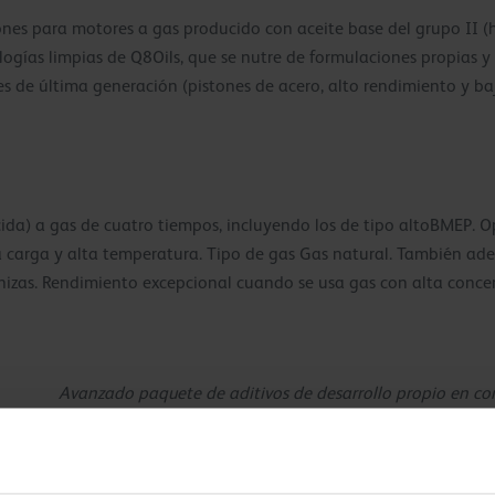
ones para motores a gas producido con aceite base del grupo II (
gías limpias de Q8Oils, que se nutre de formulaciones propias y 
s de última generación (pistones de acero, alto rendimiento y b
da) a gas de cuatro tiempos, incluyendo los de tipo altoBMEP. O
ta carga y alta temperatura. Tipo de gas Gas natural. También ad
nizas. Rendimiento excepcional cuando se usa gas con alta conce
Avanzado paquete de aditivos de desarrollo propio en co
cuidadosamente seleccionado
Aceite para motores de gas con un excelente equilibrio, 