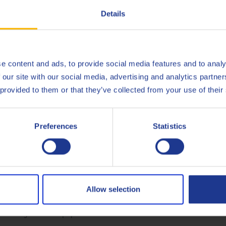
bajo consumo de aceite con una protección destacada de l
Details
reducción significativa del coste total de operación
Destacada resistencia frente al autoencendido y picado d
motor
e content and ads, to provide social media features and to analy
 our site with our social media, advertising and analytics partn
 provided to them or that they’ve collected from your use of their
Preferences
Statistics
a cuna a la puerta (instalaciones de última generación de Q8Oils
ils para obtener más información sobre el impacto ambiental positi
Allow selection
te original del equipo .