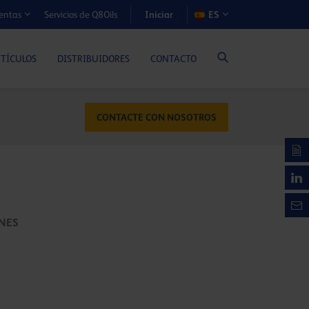
Iniciar
Servicios de Q8Oils
ES
entas
S DE COSTE-BENEFICIO (MOTORES A GAS)
RTÍCULOS
DISTRIBUIDORES
CONTACTO
CONTACTE CON NOSOTROS
ONES