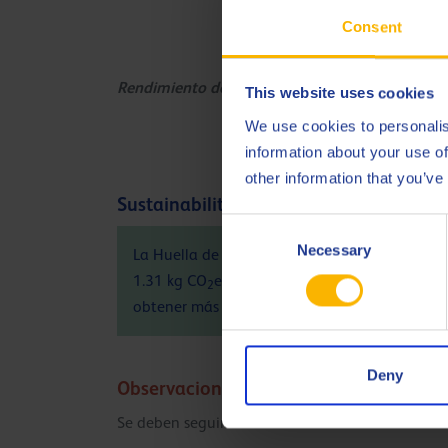
Consent
Rendimiento de motor
This website uses cookies
We use cookies to personalis
information about your use of
other information that you’ve
Sustainability info
Consent
Necessary
Selection
La Huella de Carbono del producto (PCF), de l
1.31 kg CO
eq / kg. Por favor, contacte a Q8O
2
obtener más información, consulte
aquí
Deny
Observaciones
Se deben seguir las recomendaciones del fabrican