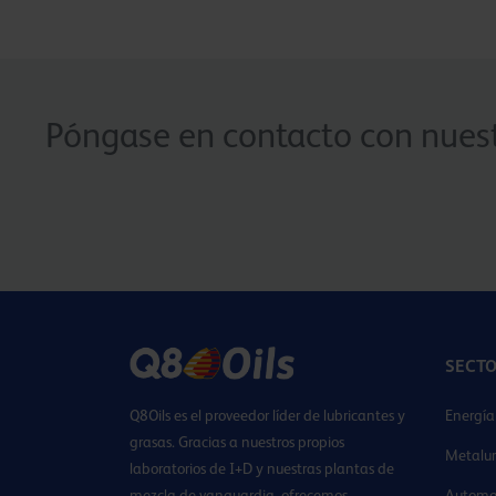
Póngase en contacto con nuest
SECT
Q8Oils es el proveedor líder de lubricantes y
Energía
grasas. Gracias a nuestros propios
Metalur
laboratorios de I+D y nuestras plantas de
mezcla de vanguardia, ofrecemos
Automo