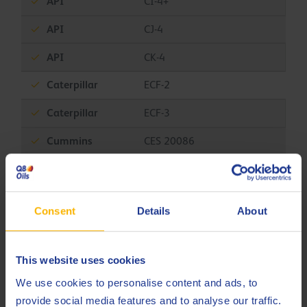
API
CI-4+
API
CJ-4
API
CK-4
Caterpillar
ECF-2
Caterpillar
ECF-3
Cummins
CES 20086
DAF
LPG engines
Detroit Diesel
DFS 93K218
Consent
Details
About
Detroit Diesel
DFS 93K222
MAN
M 3271-1
This website uses cookies
MB
226.9
We use cookies to personalise content and ads, to
provide social media features and to analyse our traffic.