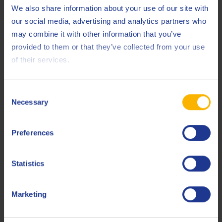
MB
228.31 (DTFR 15C100)
We also share information about your use of our site with
Mack
our social media, advertising and analytics partners who
EO-S 4.5
may combine it with other information that you’ve
Volvo
CNG
provided to them or that they’ve collected from your use
of their services.
Less specifications
Consent
Necessary
Selection
Observaciones
Se deben seguir las recomendaciones del fabricante
Preferences
original del equipo
Statistics
Productos relacionados
Marketing