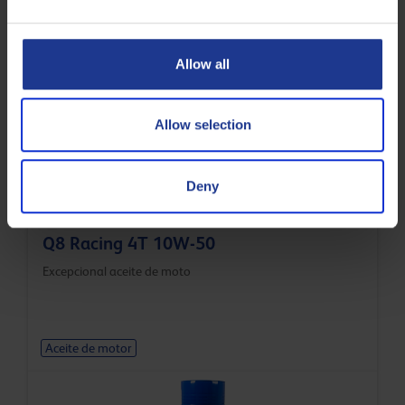
Aceite sintético UHPD para motores ACEA
E7/E6/E8/E9/E11
Allow all
Aceite de motor
Allow selection
Deny
Q8 Racing 4T 10W-50
Excepcional aceite de moto
Aceite de motor