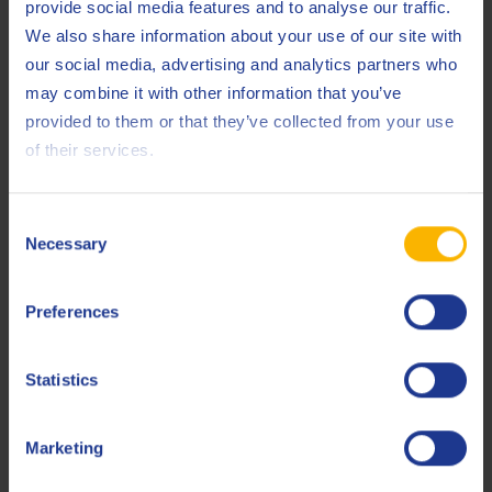
provide social media features and to analyse our traffic.
We also share information about your use of our site with
our social media, advertising and analytics partners who
may combine it with other information that you’ve
Q8 Rossini CH 150
provided to them or that they’ve collected from your use
of their services.
Fluido sintético para cadenas de grado alimentario
Consent
Necessary
Alimentaria
Selection
Preferences
Statistics
Q8 Rossini EP 2
Marketing
Grasa de calidad alimentaria para extrema presión