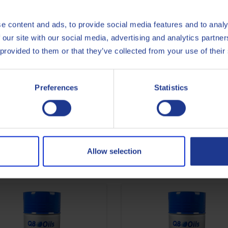
e content and ads, to provide social media features and to analy
 our site with our social media, advertising and analytics partn
 provided to them or that they’ve collected from your use of their
ISO
11158
Preferences
Statistics
Less specifications
Allow selection