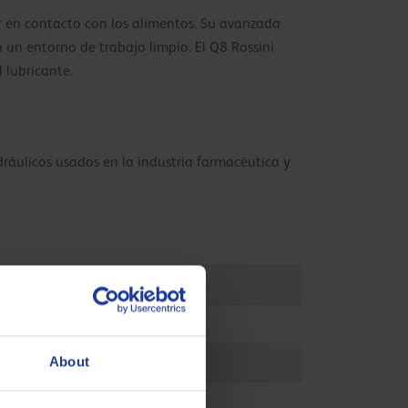
ar en contacto con los alimentos. Su avanzada
n un entorno de trabajo limpio. El Q8 Rossini
 lubricante.
ráulicos usados en la industria farmacéutica y
About