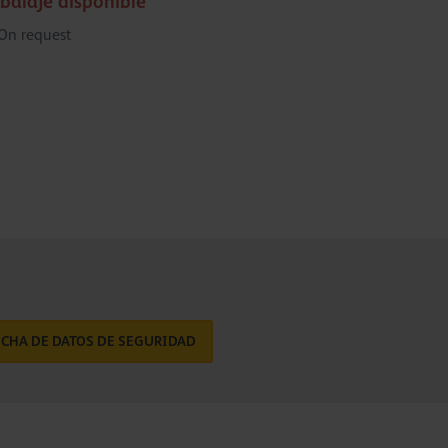
balaje disponible
On request
ICHA DE DATOS DE SEGURIDAD