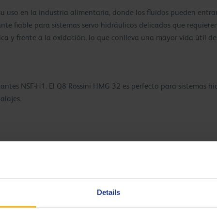
su uso en la industria alimentaria, donde los fluidos pueden entr
cante fiable para sistemas servo hidráulicos delicados que requiere
 y frente a la oxidación, lo que conlleva una mayor vida útil del
cantes NSF-H1. El Q8 Rossini HMG 32 es perfecto para sistemas hid
alajes.
Details
iciencia del mantenimiento
n un amplio rango de temperaturas