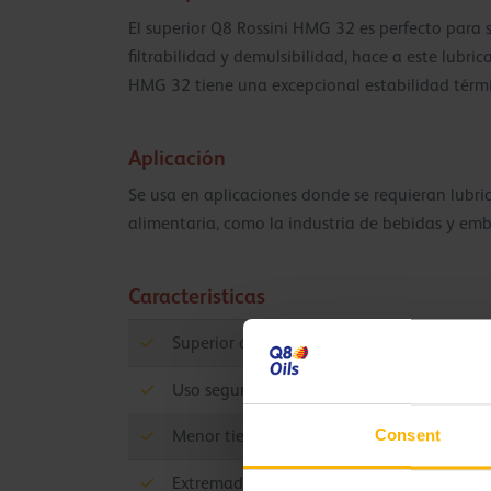
El superior Q8 Rossini HMG 32 es perfecto para 
filtrabilidad y demulsibilidad, hace a este lubri
HMG 32 tiene una excepcional estabilidad térmica
Aplicación
Se usa en aplicaciones donde se requieran lubri
alimentaria, como la industria de bebidas y emb
Caracteristicas
Superior aceite sintético
Uso seguro en la industria alimentaria
Consent
Menor tiempo de parada y mejora de la ef
Extremadamente apropiado para su uso e