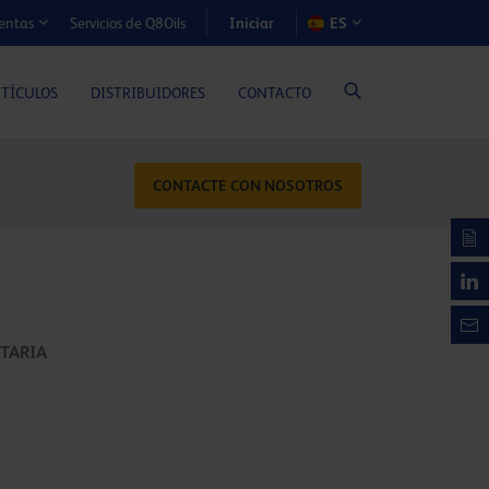
Iniciar
Servicios de Q8Oils
ES
entas
S DE COSTE-BENEFICIO (MOTORES A GAS)
RTÍCULOS
DISTRIBUIDORES
CONTACTO
CONTACTE CON NOSOTROS
TARIA