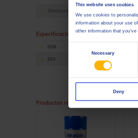
This website uses cookies
Destacadas características de fluidez
We use cookies to personalis
information about your use of
other information that you’ve
Especificaciones y aprobaciones
Consent
DIN
51524-3 HVLP
Necessary
Selection
ISO
21469
Deny
Productos relacionados