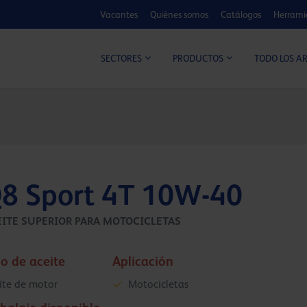
Vacantes
Quiénes somos
Catálogos
Herrami
CALCULADOR DE MEJORA
TODO LOS A
SECTORES
PRODUCTOS
8 Sport 4T 10W-40
EITE SUPERIOR PARA MOTOCICLETAS
o de aceite
Aplicación
ite de motor
Motocicletas