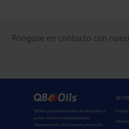
Póngase en contacto con nuest
SECT
Q8Oils es el proveedor líder de lubricantes y
Energía
grasas. Gracias a nuestros propios
Metalur
laboratorios de I+D y nuestras plantas de