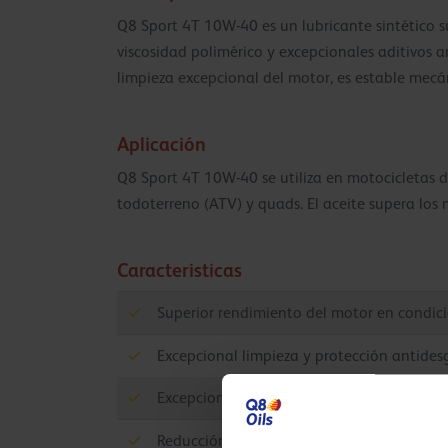
Q8 Sport 4T 10W-40 es un lubricante sintético s
viscosidad polimérico y excepcionales aditivos
limpieza excepcional del motor, es estable mec
Aplicación
Q8 Sport 4T 10W-40 se utiliza en motocicletas 
todoterreno (ATV) y quads. El aceite supera los 
Caracteristicas
Superior rendimiento del motor en condic
Excepcional limpieza y protección antides
Excepcional control del depósito a altas t
Reducción excepcional de la fricción, lo q