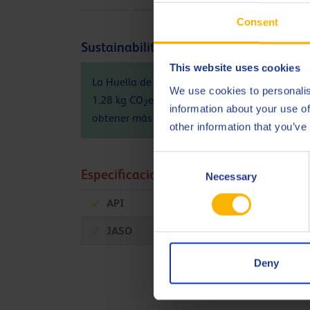
Consent
Sustainability info
This website uses cookies
La Huella de Carbono del producto (PCF), de l
We use cookies to personalis
1.28 kg CO
eq / kg. Por favor, contacte a Q8O
2
information about your use of
obtener más información, consulte
aquí
other information that you’ve
Consent
Especificaciones y aprobaciones
Necessary
Selection
API
SN
JASO
MA2
Deny