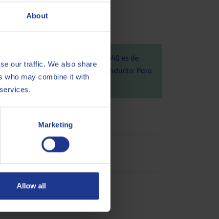
About
 en Bélgica), de Q8 Sport 4T 10W-40 es de
se our traffic. We also share
vo, la huella positiva, de este producto. Para
ers who may combine it with
 services.
Marketing
Allow all