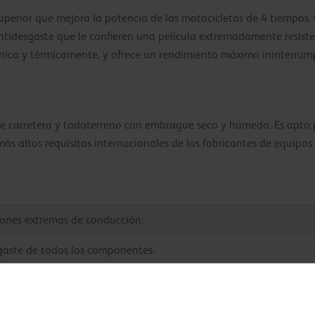
uperior que mejora la potencia de las motocicletas de 4 tiempos.
 antidesgaste que le confieren una película extremadamente resis
ánica y térmicamente, y ofrece un rendimiento máximo ininterrump
de carretera y todoterreno con embrague seco y húmedo. Es apto p
más altos requisitos internacionales de los fabricantes de equipos
iones extremas de conducción.
gaste de todos los componentes.
emperaturas.
ue permite una alta capacidad de carga.