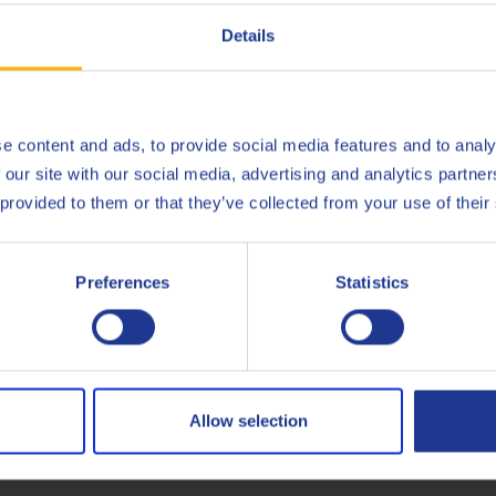
Details
a cuna a la puerta (instalaciones de última generación de Q8Oils
e content and ads, to provide social media features and to analy
ils para obtener más información sobre el impacto ambiental positi
 our site with our social media, advertising and analytics partn
 provided to them or that they’ve collected from your use of their
Preferences
Statistics
API
SP
Allow selection
Less specifications