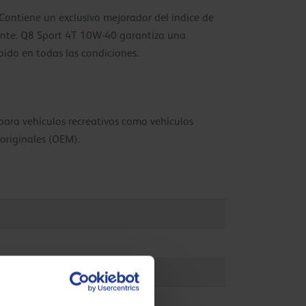
 Contiene un exclusivo mejorador del índice de
tente. Q8 Sport 4T 10W-40 garantiza una
ido en todas las condiciones.
ara vehículos recreativos como vehículos
 originales (OEM).