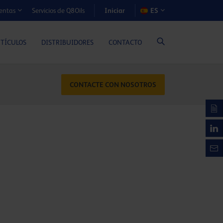
Iniciar
Servicios de Q8Oils
ES
entas
S DE COSTE-BENEFICIO (MOTORES A GAS)
RTÍCULOS
DISTRIBUIDORES
CONTACTO
CONTACTE CON NOSOTROS