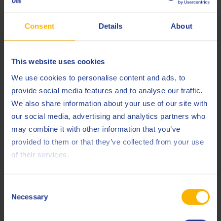
Consent
Details
About
OTRAS NOTICIAS
This website uses cookies
Por qué los fluidos de laminación a medida
We use cookies to personalise content and ads, to
ya no son un lujo
provide social media features and to analyse our traffic.
We also share information about your use of our site with
14 JULIO 2026
our social media, advertising and analytics partners who
may combine it with other information that you’ve
LEE EL ARTÍCULO
provided to them or that they’ve collected from your use
of their services.
Consent
Necessary
Selection