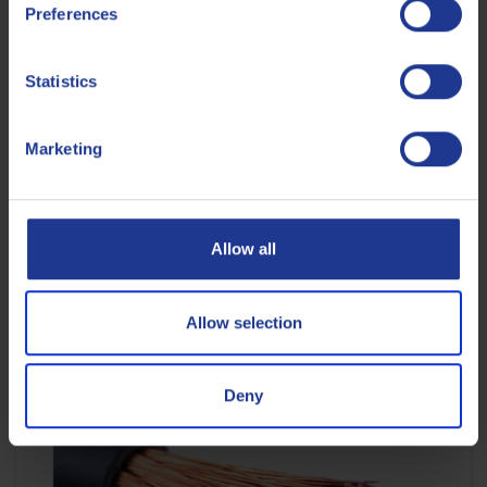
Preferences
Statistics
Marketing
METALURGIA
Laminado en frío: Riesgo de incendio en el
laminador en frío
Allow all
18 JULIO 2025
Allow selection
LEE EL ARTÍCULO
Deny