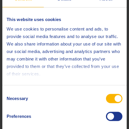
Accanto a voi
Q8Oils si impegna a creare stretti rapporti di
This website uses cookies
collaborazione con i propri clienti.
We use cookies to personalise content and ads, to
provide social media features and to analyse our traffic.
We also share information about your use of our site with
LEGGI DI PIÙ
our social media, advertising and analytics partners who
may combine it with other information that you’ve
provided to them or that they’ve collected from your use
of their services.
Consent
Necessary
Selection
Preferences
Gamma completa per la manutenzione