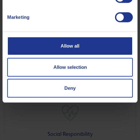
Il rating di sostenibilità
Marketing
I lubrificanti rappresentano una parte significativa dei nostri
progetti di sostenibilità ma non è finita qui. È nostra
responsabilità agire in modo che le operazioni abbiano un
Allow all
impatto positivo anche a livello sociale e creare partnership
con aziende che condividano valori simili per raggiungere
Allow selection
obiettivi comuni legati alla sostenibilità, all’innovazione e
alla Social Responsibility.
Deny
Social Responibility