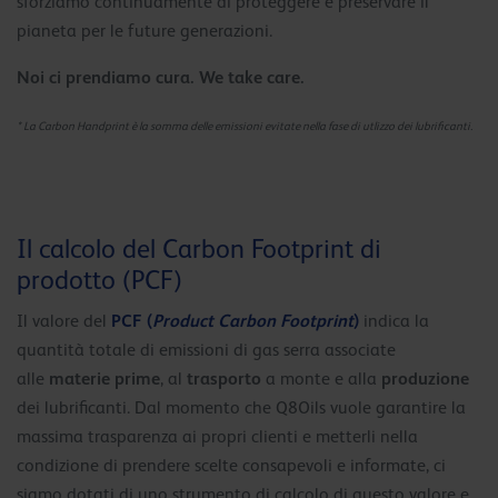
sforziamo continuamente di proteggere e preservare il
pianeta per le future generazioni.
Noi ci prendiamo cura. We take care.
* La Carbon Handprint è la somma delle emissioni evitate nella fase di utlizzo dei lubrificanti.
Il calcolo del Carbon Footprint di
prodotto (PCF)
PCF (
Product Carbon Footprint
)
Il valore del
indica la
quantità totale di emissioni di gas serra associate
materie prime
trasporto
produzione
alle
, al
a monte e alla
dei lubrificanti. Dal momento che Q8Oils vuole garantire la
massima trasparenza ai propri clienti e metterli nella
condizione di prendere scelte consapevoli e informate, ci
siamo dotati di uno strumento di calcolo di questo valore e,