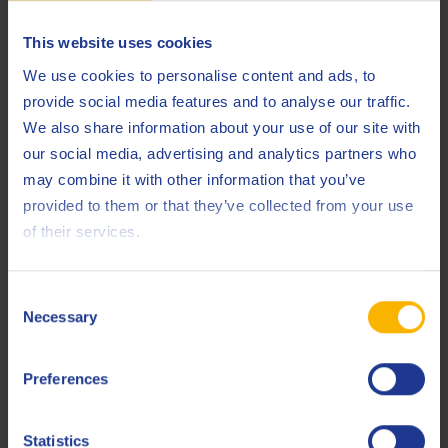
del consumo energetico o l’efficienza dei processi produttivi
This website uses cookies
derivanti dalla diminuzione dell’attrito.
We use cookies to personalise content and ads, to
L’obiettivo del nostro lavoro di sviluppo è massimizzare il
provide social media features and to analyse our traffic.
nostro Carbon Handprint con varie iniziative di sostenibilità
We also share information about your use of our site with
migliorarlo attraverso l’innovazione
e
.
our social media, advertising and analytics partners who
We Take Care!
may combine it with other information that you’ve
provided to them or that they’ve collected from your use
Q8Oils può supportarti nel calcolare la Carbon Handprint
of their services.
dei tuoi processi produttivi. Scrivici a
sustainability@q8oils.com
.
Consent
Necessary
Selection
Preferences
Statistics