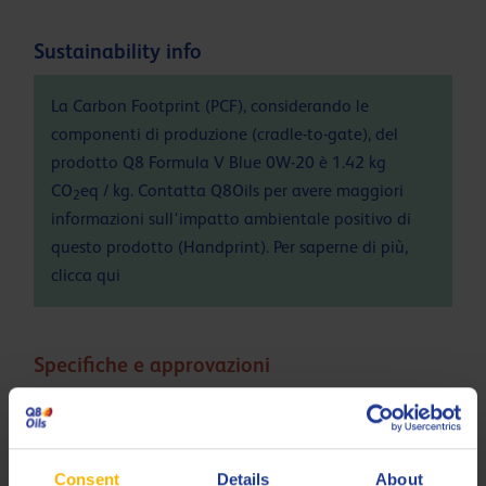
Sustainability info
La Carbon Footprint (PCF), considerando le
componenti di produzione (cradle-to-gate), del
prodotto Q8 Formula V Blue 0W-20 è 1.42 kg
CO
eq / kg. Contatta Q8Oils per avere maggiori
2
informazioni sull'impatto ambientale positivo di
questo prodotto (Handprint). Per saperne di più,
clicca
qui
Specifiche e approvazioni
ACEA
C5
Ford
M2C956-A1
Consent
Details
About