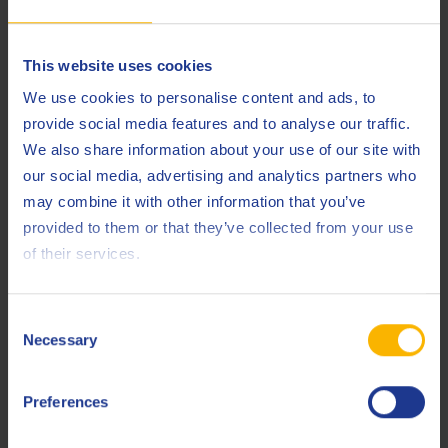
Porsche
C20
VAG
VW 508.00
This website uses cookies
VAG
VW 509.00
We use cookies to personalise content and ads, to
provide social media features and to analyse our traffic.
Less specifications
We also share information about your use of our site with
our social media, advertising and analytics partners who
may combine it with other information that you’ve
provided to them or that they’ve collected from your use
Prodotti correlati
of their services.
Consent
Necessary
Selection
Preferences
Q8 Garden Pro 4T SAE 30
Olio avanzato per giardinaggio.