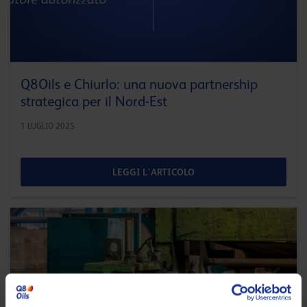
Q8Oils e Chiurlo: una nuova partnership
strategica per il Nord-Est
1 LUGLIO 2025
LEGGI L'ARTICOLO