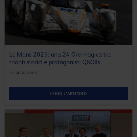
Le Mans 2025: una 24 Ore magica tra
trionfi storici e protagonisti Q8Oils
16 GIUGNO 2025
LEGGI L'ARTICOLO