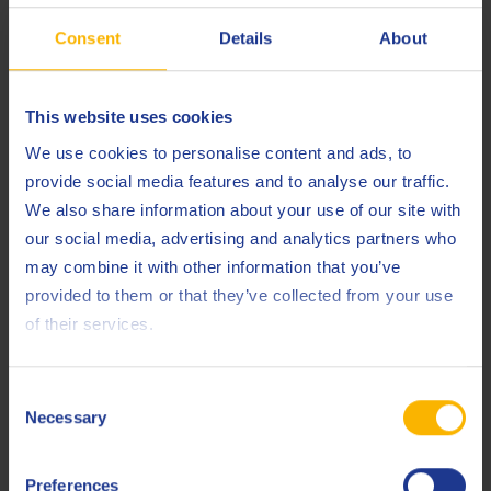
Consent
Details
About
This website uses cookies
METALWORKING
We use cookies to personalise content and ads, to
L'importanza del controllo delle
provide social media features and to analyse our traffic.
caratteristiche per gli oli da laminazione a
We also share information about your use of our site with
freddo
our social media, advertising and analytics partners who
may combine it with other information that you’ve
26 GIUGNO 2025
provided to them or that they’ve collected from your use
of their services.
LEGGI L'ARTICOLO
Consent
Necessary
Selection
Preferences