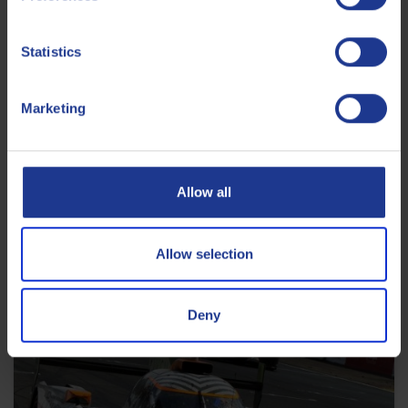
Statistics
Marketing
In corsa insieme: una serata all'ippodromo
con BR Energy
Allow all
25 GIUGNO 2025
Allow selection
LEGGI L'ARTICOLO
Deny