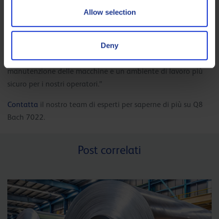
“Dopo soli tre mesi di test, Meunidec ha deciso di adottare
Allow selection
Q8 Bach 7022 per le proprie macchine.
L’olio offre la stabilità, efficienza e durata che cercavamo.
Deny
Integrando questo fluido da taglio nei nostri processi,
abbiamo ottenuto maggiore produttività, minore
manutenzione delle macchine e un ambiente di lavoro più
sicuro per i nostri operatori.”
Contatta
il nostro team di esperti per saperne di più su Q8
Bach 7022.
Post correlati