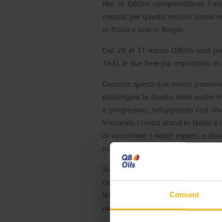
Noi di Q8Oils comprendiamo l’imp
metalli: per questo motivo siamo e
in Italia e una in Belgio.
Dal 29 al 31 marzo Q8Oils sarà pr
163), le due fiere più importanti in
Durante questi due eventi presente
prolungare la durata delle vostre m
e progressivo, sviluppando così dive
Visitando i nostri stand in Italia 
di incontrare i nostri esperti e di
nuove normative del settore.
Siamo impegnati a fornire soluzion
condividere con voi le nostre cono
Consent
leadership nel settore della lavoraz
certificazioni internazionali sono s