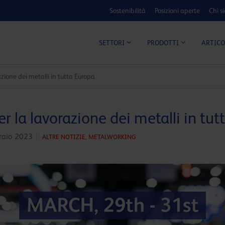
Sostenibilità
Posizioni aperte
Chi s
ARTICO
SETTORI
PRODOTTI
razione dei metalli in tutta Europa
per la lavorazione dei metalli in tu
raio 2023
ALTRE NOTIZIE,
METALWORKING