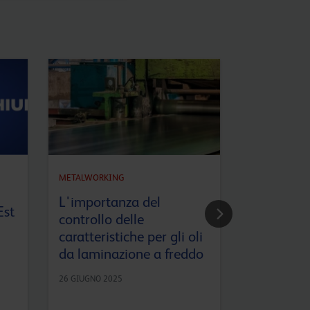
In corsa 
METALWORKING
serata al
L'importanza del
Est
BR Energ
controllo delle
caratteristiche per gli oli
25 GIUGNO 20
da laminazione a freddo
26 GIUGNO 2025