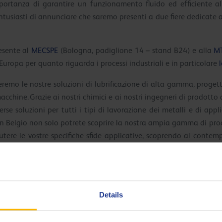
ortanza di garantire un funzionamento fluido ed efficiente all
ntusiasti di annunciare che saremo presenti a due fiere dedicate a
esente al
MECSPE
(Bologna, padiglione 14 – stand B24) e alla
MT
 Europa per quanto riguarda i processi industriali e in particolare
remo le nostre soluzioni di lubrificazione di alta gamma, progetta
acchine. Grazie ai nostri chimici e ai nostri ingegneri di prodot
rse soluzioni per tutti i tipi di lavorazione dei metalli e di appl
e in Belgio non solo potrete scoprire la nostra ampia gamma di pro
scutere le vostre specifiche sfide applicative, scoprendo al contem
i all’avanguardia che vi aiutino a ottenere il massimo dalle vo
scenze e competenze. Nel corso degli anni sono stati compiuti m
Details
ione dei metalli. Investimenti significativi nei nostri impianti di
olo alcuni esempi della nostra strategia a lungo termine per il mer