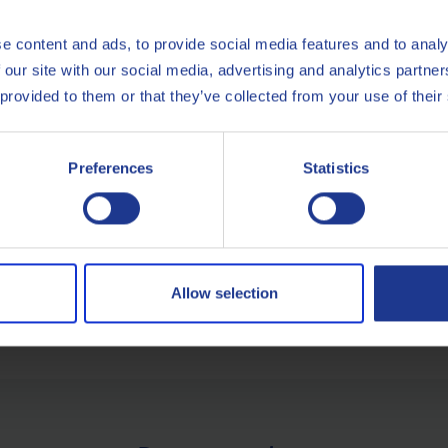
stro stand o
contattateci oggi stesso
per discutere delle vostre sf
e content and ads, to provide social media features and to analy
 our site with our social media, advertising and analytics partn
 provided to them or that they’ve collected from your use of their
Preferences
Statistics
tro esperto Marketing Q8Oils Italia
SUGGERISCI UN ARGOMENTO
Allow selection