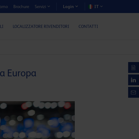
iamo
Brochure
IT
Servizi
Login
LI
LOCALIZZATORE RIVENDITORI
CONTATTI
tta Europa