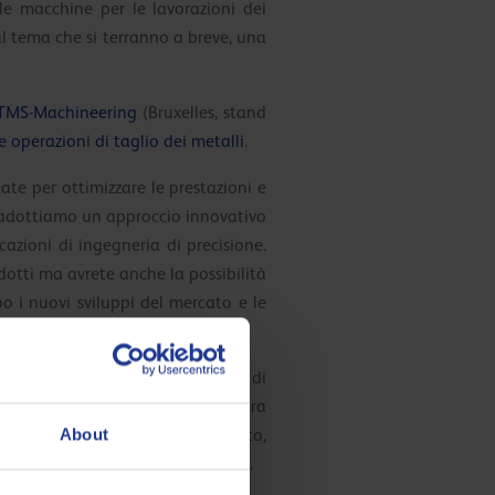
e macchine per le lavorazioni dei
l tema che si terranno a breve, una
MS-Machineering
(Bruxelles, stand
le operazioni di taglio dei metalli
.
te per ottimizzare le prestazioni e
to adottiamo un approccio innovativo
icazioni di ingegneria di precisione.
dotti ma avrete anche la possibilità
po i nuovi sviluppi del mercato e le
stre macchine e siamo entusiasti di
olti passi per dimostrare la nostra
About
 miscelazione, personale qualificato,
cato della lavorazione dei metalli.