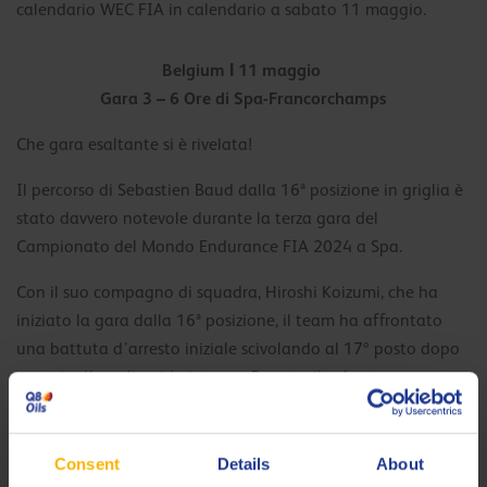
calendario WEC FIA in calendario a sabato 11 maggio.
Belgium Ι 11 maggio
Gara 3 – 6 Ore di Spa-Francorchamps
Che gara esaltante si è rivelata!
Il percorso di Sebastien Baud dalla 16ª posizione in griglia è
stato davvero notevole durante la terza gara del
Campionato del Mondo Endurance FIA 2024 a Spa.
Con il suo compagno di squadra, Hiroshi Koizumi, che ha
iniziato la gara dalla 16ª posizione, il team ha affrontato
una battuta d’arresto iniziale scivolando al 17º posto dopo
un paio d’ore di guida intensa. Passato il volante a
Sebastien, la sua resilienza e abilità sono state pienamente
visibili mentre guadagnava posizioni, risalendo rapidamente
fino a un impressionante 12º posto. Ma già al terzo giro, la
Consent
Details
About