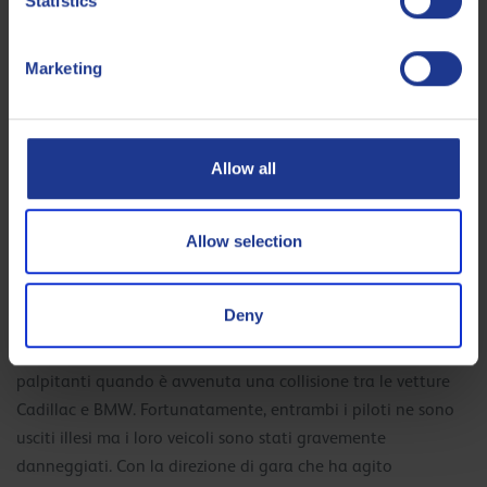
Statistics
Marketing
Allow all
Allow selection
Photo by Julien Delfosse – DPPI
Deny
Come se non fosse stato abbastanza, ci sono stati momenti
palpitanti quando è avvenuta una collisione tra le vetture
Cadillac e BMW. Fortunatamente, entrambi i piloti ne sono
usciti illesi ma i loro veicoli sono stati gravemente
danneggiati. Con la direzione di gara che ha agito