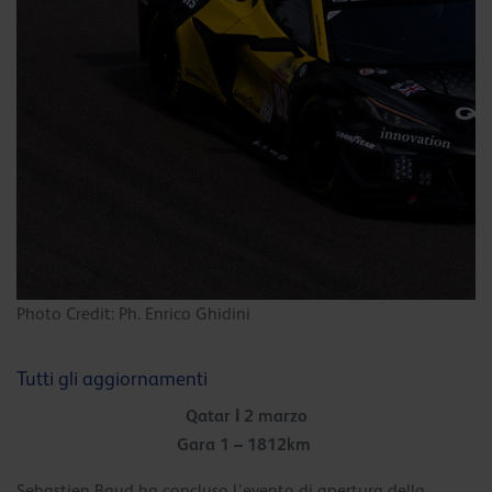
Photo Credit: Ph. Enrico Ghidini
Tutti gli aggiornamenti
Qatar Ι 2 marzo
Gara 1 – 1812km
Sebastien Baud ha concluso l’evento di apertura della