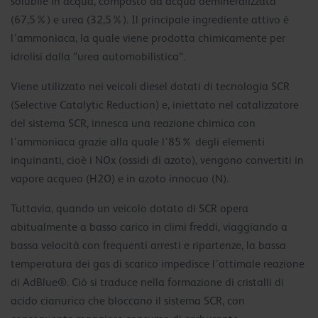
solubile in acqua, composto da acqua demineralizzata
(67,5%) e urea (32,5%). Il principale ingrediente attivo è
l’ammoniaca, la quale viene prodotta chimicamente per
idrolisi dalla ”urea automobilistica”.
Viene utilizzato nei veicoli diesel dotati di tecnologia SCR
(Selective Catalytic Reduction) e, iniettato nel catalizzatore
del sistema SCR, innesca una reazione chimica con
l’ammoniaca grazie alla quale l’85% degli elementi
inquinanti, cioè i NOx (ossidi di azoto), vengono convertiti in
vapore acqueo (H2O) e in azoto innocuo (N).
Tuttavia, quando un veicolo dotato di SCR opera
abitualmente a basso carico in climi freddi, viaggiando a
bassa velocità con frequenti arresti e ripartenze, la bassa
temperatura dei gas di scarico impedisce l’ottimale reazione
di AdBlue®. Ciò si traduce nella formazione di cristalli di
acido cianurico che bloccano il sistema SCR, con