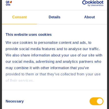
Un prodotto all'avanguardia
Consent
Details
About
Come AdBlue®, Effinox è una soluzione di urea (32,5%) e,
grazie all’aggiunta di un solvente specifico, assicura nei
veicoli diesel che operano a basso carico prestazioni ancora
This website uses cookies
più elevate.
We use cookies to personalise content and ads, to
Con un uso abituale di Effinox, i depositi esistenti vengono
provide social media features and to analyse our traffic.
dissolti nonostante l’usuale operatività a basse velocità e
We also share information about your use of our site with
continui arresti e ripartenze, e si impedisce l’accumulo di
our social media, advertising and analytics partners who
depositi futuri, garantendo che il sistema SCR rimanga
may combine it with other information that you’ve
pulito e sano.
provided to them or that they’ve collected from your use
of their services.
Inoltre contribuisce anche alla pulizia degli iniettori,
migliorando il pattern di spruzzo per un funzionamento più
efficiente.
Consent
Necessary
Selection
Effinox è conforme agli standard di purezza ISO 22241-1.