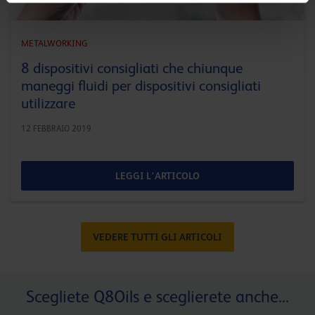
METALWORKING
8 dispositivi consigliati che chiunque
maneggi fluidi per dispositivi consigliati
utilizzare
12 FEBBRAIO 2019
LEGGI L'ARTICOLO
VEDERE TUTTI GLI ARTICOLI
Scegliete Q8Oils e sceglierete anche...