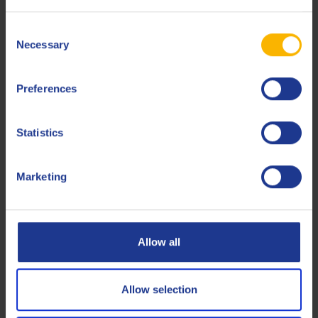
Consent
Necessary
Selection
Preferences
Q8 EDM H
Fluido per elettroerosione
Statistics
Marketing
Fluido intero da taglio
Allow all
Allow selection
Q8 Bach 7530