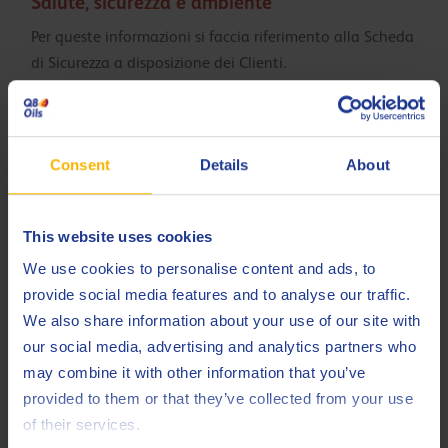
Salute, sicurezza e ambiente
Per queste informazioni si faccia riferimento alla Scheda
di Sicurezza a disposizione dei Clienti.
Prodotti correlati
Consent
Details
About
This website uses cookies
We use cookies to personalise content and ads, to
provide social media features and to analyse our traffic.
Q8 Bach XNRG 6
We also share information about your use of our site with
Olio sintetico inattivo senza cloro per rettifica
our social media, advertising and analytics partners who
may combine it with other information that you’ve
provided to them or that they’ve collected from your use
Fluido intero da taglio
of their services.