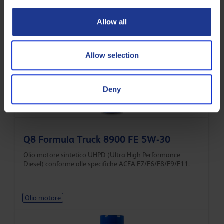
Olio motore sintetico per motori diesel di veicoli
commerciali conforme alla specifica ACEA E4 e con un TBN
Allow all
di 16 mgKOH/g.
Olio motore
Allow selection
Deny
Q8 Formula Truck 8900 FE 5W-30
Olio motore sintetico UHPD (Ultra High Performance
Diesel) conforme alle specifiche ACEA E7/E6/E8/E9/E11.
Olio motore