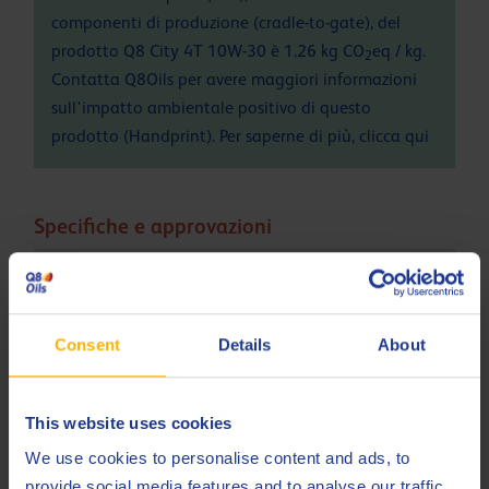
componenti di produzione (cradle-to-gate), del
prodotto Q8 City 4T 10W-30 è 1.26 kg CO
eq / kg.
2
Contatta Q8Oils per avere maggiori informazioni
sull'impatto ambientale positivo di questo
prodotto (Handprint). Per saperne di più, clicca
qui
Specifiche e approvazioni
API
SL
JASO
MA2
Consent
Details
About
Less specifications
This website uses cookies
We use cookies to personalise content and ads, to
Prodotti correlati
provide social media features and to analyse our traffic.