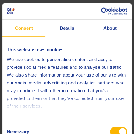
Consent
Details
About
Q8 Formula Truck 9000 FE 5W-20
This website uses cookies
Olio motore sintetico per veicoli commerciali
We use cookies to personalise content and ads, to
provide social media features and to analyse our traffic.
We also share information about your use of our site with
our social media, advertising and analytics partners who
Olio motore
may combine it with other information that you’ve
provided to them or that they’ve collected from your use
of their services.
Consent
Necessary
Q8 City 4T 10W-30
Selection