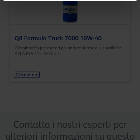
Q8 Formula Truck 7000 10W-40
Olio sintetico per motori pesanti conforme alle specifiche
ACEA E9/E11 e API CK-4.
Olio motore
Contatta i nostri esperti per
ulteriori informazioni su questo