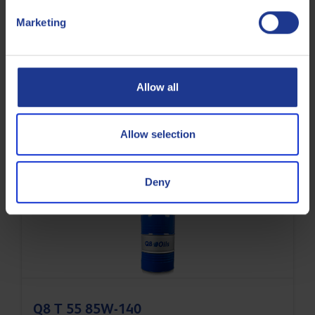
Marketing
Allow all
Q8 Axle Oil XG 80W-140
Fluido per assali SAE J2360
Allow selection
Deny
Olio per assali posteriori
Q8 T 55 85W-140