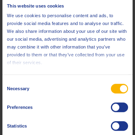
ZF
TE-ML 21A
This website uses cookies
Less specifications
We use cookies to personalise content and ads, to
provide social media features and to analyse our traffic.
We also share information about your use of our site with
our social media, advertising and analytics partners who
Prodotti correlati
may combine it with other information that you’ve
provided to them or that they’ve collected from your use
of their services.
Consent
Necessary
Selection
Q8 T 56 75W-90 (Italy)
Fluido minerale, EP, per trasmissioni.
Preferences
Statistics
Olio per assali posteriori