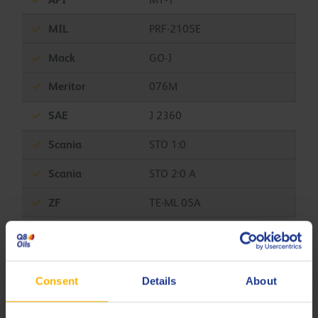
MT-1
MIL
PRF-2105E
Mack
GO-J
Meritor
076M
SAE
J 2360
Scania
STO 1:0
Scania
STO 2:0 A
ZF
TE-ML 05A
ZF
TE-ML 12N
ZF
TE-ML 16F
Consent
Details
About
ZF
TE-ML 19C