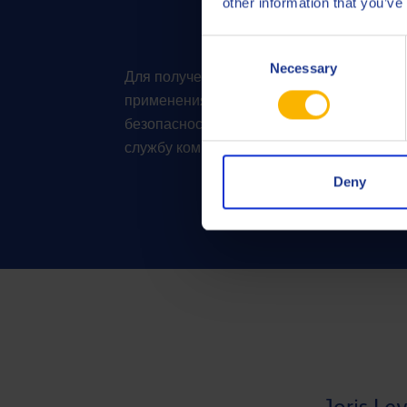
other information that you’ve
PALUB
Consent
Necessary
Selection
Для получения квалифицированной конс
применения продукции, спецификаций, т
безопасности и другим вопросам обратит
службу компании Q8Oils – Palub.
Deny