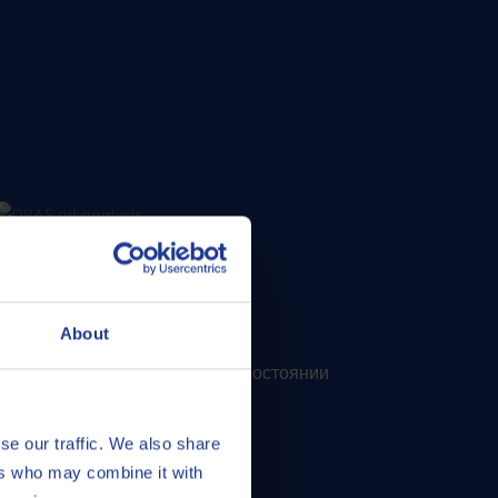
QRAS
About
ого анализа Q8Oils (QRAS)
обный и достоверный отчет о состоянии
se our traffic. We also share
ers who may combine it with