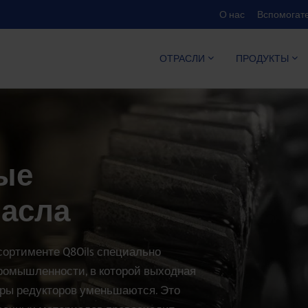
О нас
Вспомогате
КАЛЬКУЛ
ОТРАСЛИ
ПРОДУКТЫ
ые
масла
ортименте Q8Oils специально
ромышленности, в которой выходная
еры редукторов уменьшаются. Это