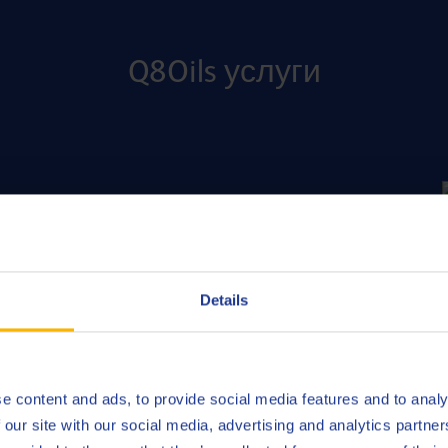
Q8Oils услуги
Details
Наша система повседневн
предоставляет вам подр
масла.
e content and ads, to provide social media features and to analy
 our site with our social media, advertising and analytics partn