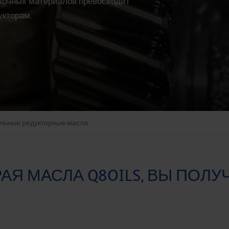
азочных материалов превосходит
укторам.
льные редукторные масла
Я МАСЛА Q8OILS, ВЫ ПОЛУЧ