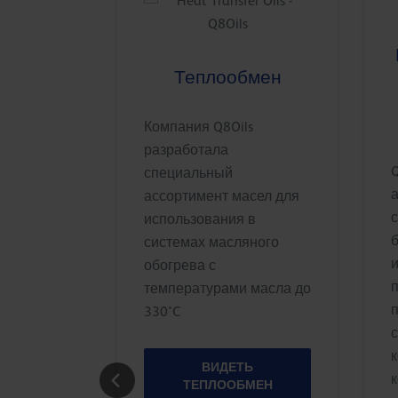
ческие
Теплообмен
а
Компания Q8Oils
разработала
Q
х масел
специальный
ает
ассортимент масел для
р
использования в
системах масляного
ериалов,
обогрева с
их
температурами масла до
сокому
330°C
им и
ратурам,
ВИДЕТЬ
к
ТЕПЛООБМЕН