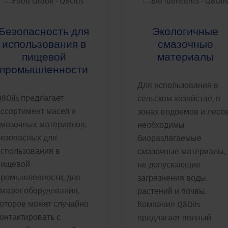
Безопасность для
Экологичные
использования в
смазочные
пищевой
материалы
промышленности
Для использования в
8Oils предлагает
сельском хозяйстве, в
ассортимент масел и
зонах водоемов и лесо
смазочных материалов,
необходимы
безопасных для
биоразлагаемые
использования в
смазочные материалы,
пищевой
не допускающие
промышленности, для
загрязнения воды,
смазки оборудования,
растений и почвы.
которое может случайно
Компания Q8Oils
онтактировать с
предлагает полный