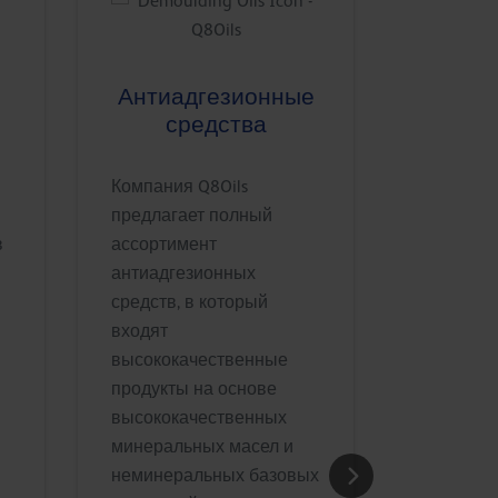
Пнев
Антиадгезионные
средства
Пневмат
Компания Q8Oils
инструме
предлагает полный
бурильн
в
ассортимент
оборудо
антиадгезионных
подверга
средств, в который
воздейс
входят
экстрема
высококачественные
Наш ассо
продукты на основе
для пнев
высококачественных
инструме
минеральных масел и
обеспечи
неминеральных базовых
превосхо