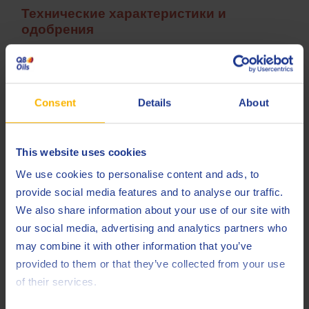
Технические характеристики и
одобрения
ASTM
D 4304, Type II (EP)
British Standard
489
Consent
Details
About
Chinese Standard
GB 11120-2011
DIN
51515-1 L-TDP
This website uses cookies
DIN
51515-2 L-TGP
We use cookies to personalise content and ads, to
provide social media features and to analyse our traffic.
Fincantieri
We also share information about your use of our site with
GE Thermodyn
ISPSH901SDI
our social media, advertising and analytics partners who
may combine it with other information that you’ve
ISO
6743-5 L-TGE
provided to them or that they’ve collected from your use
of their services.
ISO
6743-5 L-TSE