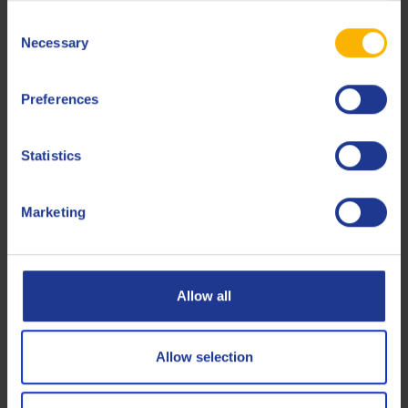
ISO
8068
Consent
Indian Standard
IS 1012:2002
Necessary
Selection
JIS
K 2213 Type 2
Preferences
Siemens
MAT812109
Siemens
TLV 9013 04
Statistics
Siemens
TLV 9013 05
Marketing
Solar Turbines
ES 9-224 (Class I)
Turbomach
ES 9-224 (Class I)
Allow all
Less specifications
Allow selection
сопутствующие товары