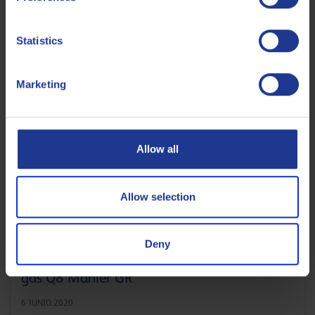
LEE EL ARTÍCULO
Statistics
Marketing
Allow all
Allow selection
ENERGÍA
Deny
Primato confía en el aceite de motores de
gas Q8 Mahler GR
6 JUNIO 2020