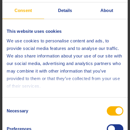
Consent
Details
About
This website uses cookies
We use cookies to personalise content and ads, to
provide social media features and to analyse our traffic.
We also share information about your use of our site with
our social media, advertising and analytics partners who
may combine it with other information that you’ve
provided to them or that they’ve collected from your use
ENERGÍA
of their services.
Q8Oils e INNIO se comprometen a
colaborar a largo plazo para la lubricación
de motores de gas Jenbacher
Consent
Necessary
Selection
25 NOVIEMBRE 2020
Preferences