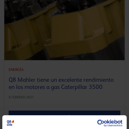
ENERGÍA
Q8 Mahler tiene un excelente rendimiento
en los motores a gas Caterpillar 3500
8 FEBRERO 2021
LEE EL ARTÍCULO