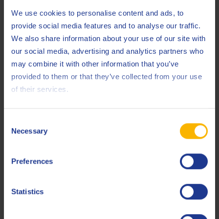
We use cookies to personalise content and ads, to
Gráfico 5: Resultados TBN para Q8 Mahler GR5
provide social media features and to analyse our traffic.
SAE 40 en motores CATERPILLAR 3500 a gas
We also share information about your use of our site with
natural.
our social media, advertising and analytics partners who
may combine it with other information that you’ve
provided to them or that they’ve collected from your use
of their services.
Consent
Necessary
Selection
Preferences
Statistics