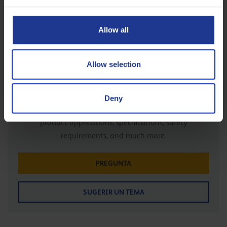
Allow all
De nuestro experto Palub
Allow selection
Product Applications LUBricants, is the technical
service of Q8Oils. Here you can find five enthusiastic
experts with a passion for the industry. Please do not
Deny
hesitate to contact them for information concerning
product applications, specifications, safety
requirements, and much more.
PREGUNTA
SUGERIR UN TEMA