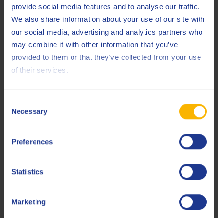
Buena resistencia a la corrosión
provide social media features and to analyse our traffic.
Excelentes propiedades de liberación de aire
We also share information about your use of our site with
Excelentes características de filtrabilidad
our social media, advertising and analytics partners who
may combine it with other information that you’ve
El producto no contiene ningún aditivo EP activo a base de
provided to them or that they’ve collected from your use
azufre, calcio o zinc.
of their services.
Consent
Necessary
Ir a la página del producto
Selection
Preferences
No se encontraron productos .
Statistics
Marketing