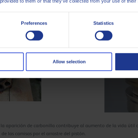
 provided to them or that they’ve collected from your use of their
00 horas
Pistones de acero, 
 “Clean Technology”
Producto Q8 Mahler
Preferences
Statistics
Allow selection
la aparición de carbonilla contribuye al aumento de la vida útil d
de las camisas por el arrastre del pistón.