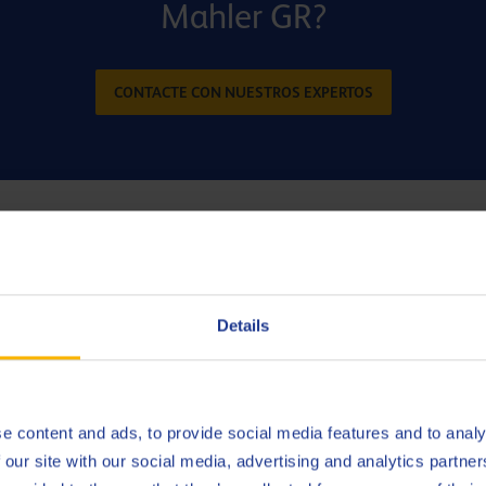
Mahler GR?
CONTACTE CON NUESTROS EXPERTOS
 de formación de carbonilla
motores en pruebas reales, pudimos comprobar como, inspección tras
te nula formación de lacas. Incluso en los motores a gas más exi
Details
stos motores, con presiones medias efectivas de 24 bares o más, 
 de pistones. A pesar de estas duras condiciones, la aparición de
e content and ads, to provide social media features and to analy
 our site with our social media, advertising and analytics partn