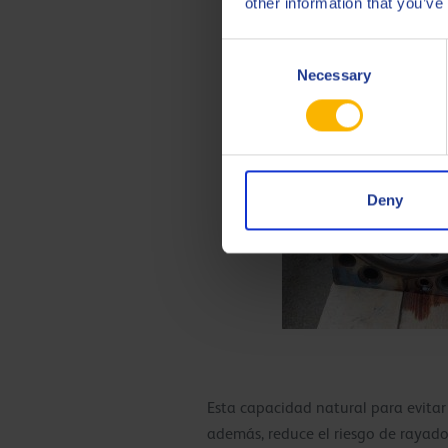
other information that you’ve
Biogás, 12.0
Producto Q8 Mahler con
Consent
Necessary
Selection
Deny
Esta capacidad natural para evitar 
además, reduce el riesgo de rayado 