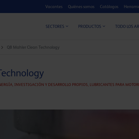
Vacantes
Quiénes somos
Catálogos
Herrami
CALCULADOR DE MEJORA
TODO LOS A
SECTORES
PRODUCTOS
Q8 Mahler Clean Technology
Technology
NERGÍA,
INVESTIGACIÓN Y DESARROLLO PROPIOS,
LUBRICANTES PARA MOTOR