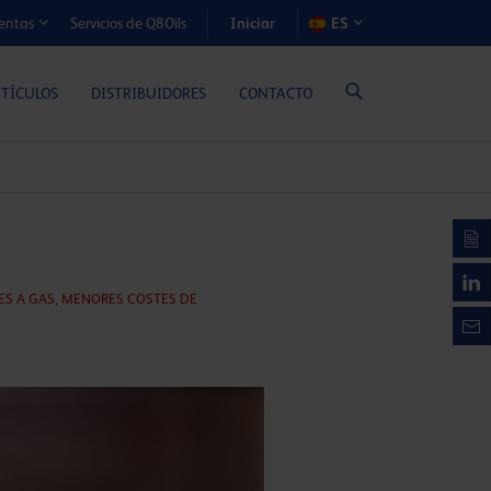
Iniciar
Servicios de Q8Oils
ES
entas
S DE COSTE-BENEFICIO (MOTORES A GAS)
RTÍCULOS
DISTRIBUIDORES
CONTACTO
ES A GAS,
MENORES COSTES DE