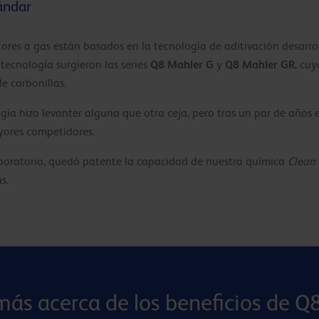
ándar
ores a gas están basados en la tecnología de aditivación desarr
Q8 Mahler G
Q8 Mahler GR
tecnología surgieron las series
y
, cuy
e carbonillas.
ogía hizo levanter alguna que otra ceja, pero tras un par de año
yores competidores.
 laboratorio, quedó patente la capacidad de nuestra química
Clean
s.
más acerca de los beneficios de Q