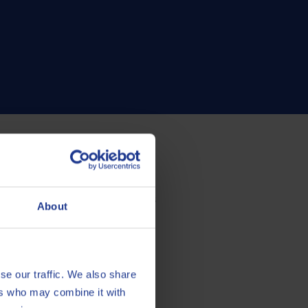
 inspección, los cilindros se
gentes con pistones de acero, los
About
desarrollan temperaturas muy
 carbonilla fue mínima y de fácil
se our traffic. We also share
ers who may combine it with