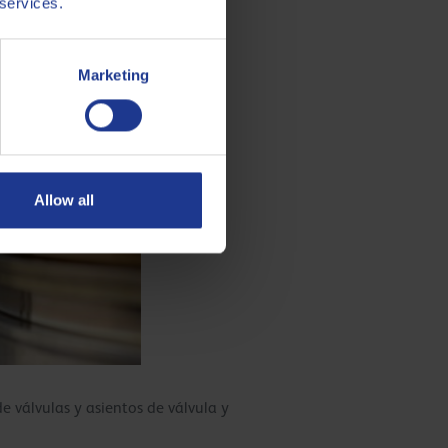
 services.
gas natural – 9.000 horas
 con “Clean Technology”
Marketing
Allow all
e válvulas y asientos de válvula y