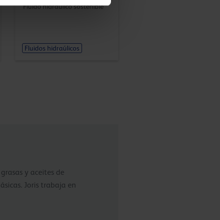
Fluido hidráulico sostenible
Fluidos hidraúlicos
, grasas y aceites de
ásicas. Joris trabaja en