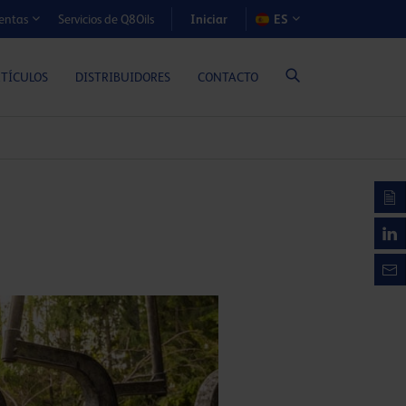
Iniciar
Servicios de Q8Oils
ES
entas
S DE COSTE-BENEFICIO (MOTORES A GAS)
RTÍCULOS
DISTRIBUIDORES
CONTACTO