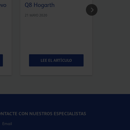
evo
Q8 Hogarth
Por qué lo
ésteres si
21 MAYO 2020
saturados 
fluidos hi
2 ENERO 2020
LEE EL ARTÍCULO
LEE 
NTACTE CON NUESTROS ESPECIALISTAS
Email