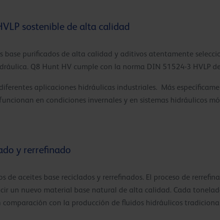
HVLP sostenible de alta calidad
s base purificados de alta calidad y aditivos atentamente selec
idráulica. Q8 Hunt HV cumple con la norma DIN 51524-3 HVLP de l
iferentes aplicaciones hidráulicas industriales. Más específica
 funcionan en condiciones invernales y en sistemas hidráulicos m
ado y rerrefinado
e aceites base reciclados y rerrefinados. El proceso de rerrefina
ducir un nuevo material base natural de alta calidad. Cada tonel
comparación con la producción de fluidos hidráulicos tradicional