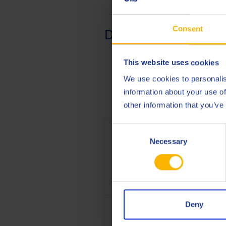
Consent
Descubre los produc
This website uses cookies
We use cookies to personalis
information about your use of
other information that you’ve
Consent
Necessary
Selection
Deny
Q8 Hunt HV 32