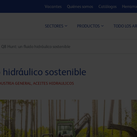
Vacantes
Quiénes somos
Catálogos
Herrami
CALCULADOR DE MEJORA
TODO LOS A
SECTORES
PRODUCTOS
Q8 Hunt: un fluido hidráulico sostenible
 hidráulico sostenible
DUSTRIA GENERAL,
ACEITES HIDRAULICOS