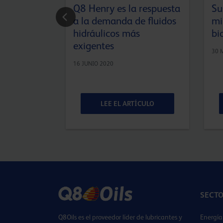
Q8 Henry es la respuesta
Su
a la demanda de fluidos
mi
hidráulicos más
bi
exigentes
30 
16 JUNIO 2020
ÍCULO
LEE EL ARTÍCULO
SECT
Q8Oils es el proveedor líder de lubricantes y
Energía