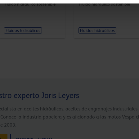
Fluido hidráulico sostenible
Fluido hidráulico sostenible
Fluidos hidraúlicos
Fluidos hidraúlicos
tro experto Joris Leyers
ecialista en aceites hidráulicos, aceites de engranajes industriales
. Conoce la industria papelera y es aficionado a las motos Vespa cl
de 2003.