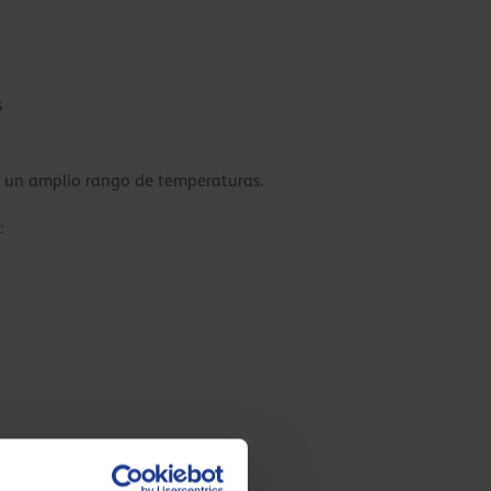
s
n un amplio rango de temperaturas.
: