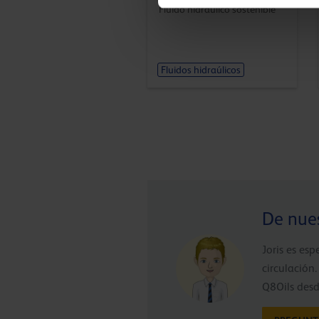
Fluido hidráulico sostenible
Fluidos hidraúlicos
De nues
Joris es esp
circulación
Q8Oils des