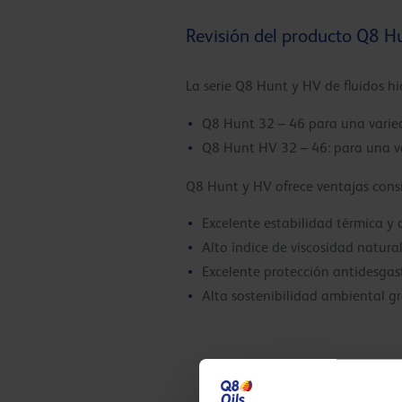
Revisión del producto Q8 H
La serie Q8 Hunt y HV de fluidos h
Q8 Hunt 32 – 46 para una varied
Q8 Hunt HV 32 – 46: para una va
Q8 Hunt y HV ofrece ventajas consi
Excelente estabilidad térmica y
Alto índice de viscosidad natura
Excelente protección antidesgast
Alta sostenibilidad ambiental gr