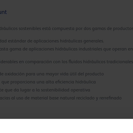
unt
idráulicos sostenibles está compuesta por dos gamas de producto
ad estándar de aplicaciones hidráulicas generales.
sta gama de aplicaciones hidráulicas industriales que operan e
derables en comparación con los fluidos hidráulicos tradicionales
 de oxidación para una mayor vida útil del producto
l que proporciona una alta eficiencia hidráulica
e que da lugar a la sostenibilidad operativa
acias al uso de material base natural reciclado y rerrefinado