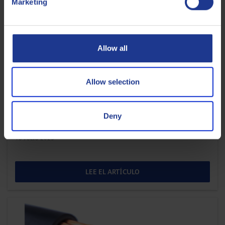
Marketing
Allow all
Allow selection
METALURGIA
Laminado en frío: Riesgo de incendio en el
Deny
laminador en frío
18 JULIO 2025
LEE EL ARTÍCULO