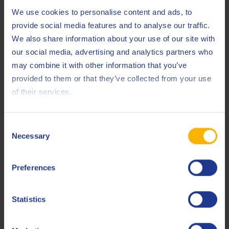
We use cookies to personalise content and ads, to
provide social media features and to analyse our traffic.
We also share information about your use of our site with
our social media, advertising and analytics partners who
may combine it with other information that you’ve
OTRAS NOTICIAS
provided to them or that they’ve collected from your use
Por qué los fluidos de laminación a medida
of their services.
ya no son un lujo
14 JULIO 2026
Consent
Necessary
Selection
LEE EL ARTÍCULO
Preferences
Statistics