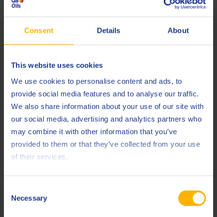
información, consulte
aquí
Consent
Details
About
Especificaciones y aprobaciones
ACEA
C5
This website uses cookies
Renault
We use cookies to personalise content and ads, to
RN17 FE
provide social media features and to analyse our traffic.
Less specifications
We also share information about your use of our site with
our social media, advertising and analytics partners who
may combine it with other information that you’ve
provided to them or that they’ve collected from your use
Productos relacionados
of their services.
Consent
Necessary
Selection