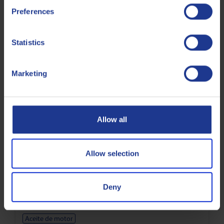
Preferences
Q8 T 520 SAE 20
Aceite mineral para motores de alta carga API CG-4
Statistics
Marketing
Aceite de motor
Allow all
Allow selection
Q8 Formula V Blue 0W-20
Aceite sintético para motores de turismos VW
508.00/509.00 y Porsche C20
Deny
Aceite de motor