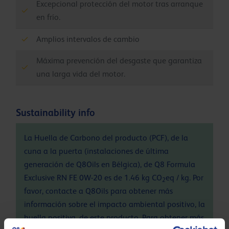
Excepcional protección del motor tras arranque
en frío.
Amplios intervalos de cambio
Máxima prevención del desgaste que garantiza
una larga vida del motor.
Sustainability info
La Huella de Carbono del producto (PCF), de la
cuna a la puerta (instalaciones de última
generación de Q8Oils en Bélgica), de Q8 Formula
Exclusive RN FE 0W-20 es de 1.46 kg CO
eq / kg. Por
2
favor, contacte a Q8Oils para obtener más
información sobre el impacto ambiental positivo, la
huella positiva, de este producto. Para obtener más