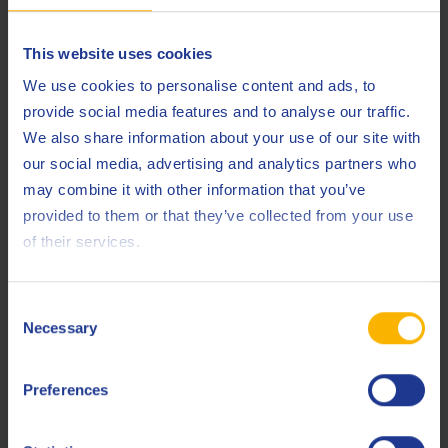
227.61)
Detroit Diesel
DFS 93K218 / 93K222
This website uses cookies
Deutz
DQC IV-10 LA
We use cookies to personalise content and ads, to
provide social media features and to analyse our traffic.
Deutz
DQC IV-18 LA
We also share information about your use of our site with
our social media, advertising and analytics partners who
JASO
DH-2
may combine it with other information that you’ve
Komatsu
KES 07.851.2
provided to them or that they’ve collected from your use
of their services.
Liebherr
LH-00-ENG LA
Liebherr
LH-00-ENG3A LA
Consent
Necessary
MAN
M 3271-1
Selection
MAN
M 3477
Preferences
MAN
M 3677